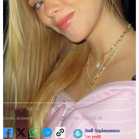
[Publicidad]
NOTICIAS
|
06/08/2024
|
17:08
|
Karen Armenta |
Actualizada
09/08/2024
21:59
Staff Suplementos
Ver perfil