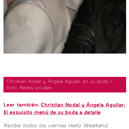
Christian Nodal y Ángela Aguilar en su boda /
Foto: Redes sociales
Leer también:
Christian Nodal y Ángela Aguilar:
El exquisito menú de su boda a detalle
Recibe todos los viernes Hello Weekend,