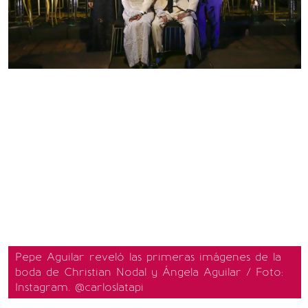
Pepe Aguilar reveló las primeras imágenes de la
boda de Christian Nodal y Ángela Aguilar / Foto:
Instagram. @carloslatapi