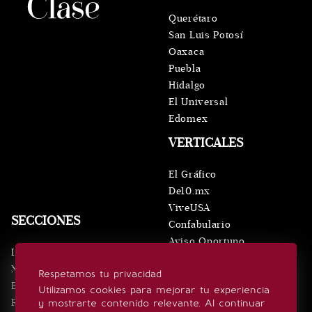
Querétaro
San Luis Potosí
Oaxaca
Puebla
Hidalgo
El Universal
Edomex
VERTICALES
El Gráfico
De10.mx
ViveUSA
SECCIONES
Confabulario
Aviso Oportuno
Inicio
Obituarios
Noticias
Respetamos tu privacidad
Consultas
Eventos
Utilizamos cookies para mejorar tu experiencia
Realeza
y mostrarte contenido relevante. Al continuar