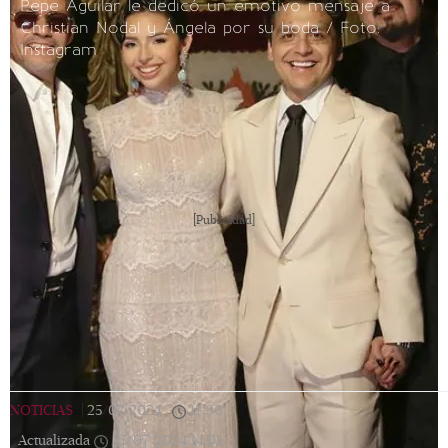
Pepe Aguilar le dedicó un emotivo mensaje a
Christian Nodal y Ángela por su boda / Foto:
Instagram
[Publicidad]
NOTICIAS
|
25/07/2024
|
13:36
|
Actualizada
25/07/2024
14:01