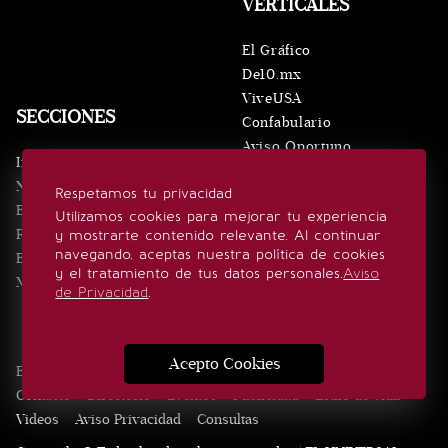
VERTICALES
El Gráfico
De10.mx
ViveUSA
SECCIONES
Confabulario
Aviso Oportuno
Inicio
Obituarios
Noticias
Respetamos tu privacidad
Consultas
Eventos
Utilizamos cookies para mejorar tu experiencia
Realeza
y mostrarte contenido relevante. Al continuar
SÍGUENOS
navegando, aceptas nuestra política de cookies
Estilo de vida
y el tratamiento de tus datos personales.
Aviso
Minuto x Minuto
de Privacidad
.
Acepto Cookies
Edición Impresa
Noticias
Quiénes somos
Realeza
Contacto
Directorio
Eventos
Publicidad
Estilo de vida
Videos
Aviso Privacidad
Consultas