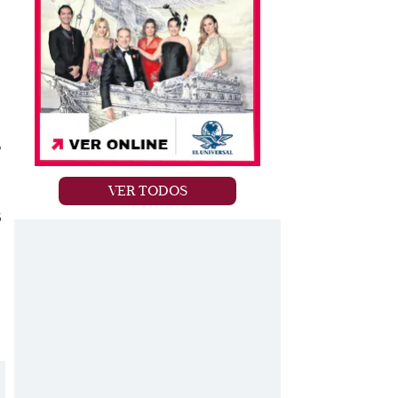
o
VER TODOS
s