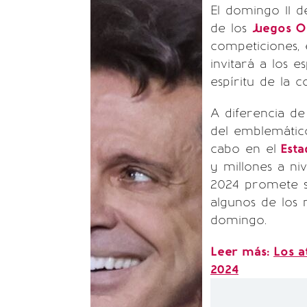
El domingo 11 d
de los
Juegos O
competiciones, 
invitará a los 
espíritu de la 
A diferencia de
del emblemático
cabo en el
Esta
y millones a ni
2024 promete s
algunos de los
domingo.
Leer más:
Los a
2024