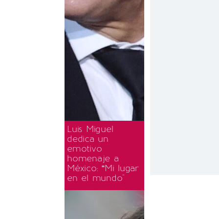
Luis Miguel
dedica un
emotivo
homenaje a
México: “Mi lugar
en el mundo"