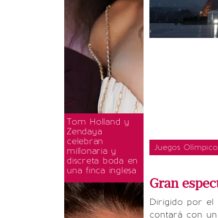
Tom Holland y
Zendaya
celebran
Juegos Olímpicos
millonaria y
discreta boda en
una finca inglesa
Gran espect
Dirigido por el
contará con un 