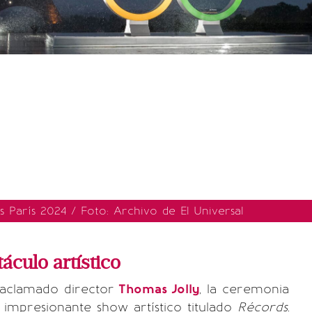
 París 2024 / Foto: Archivo de El Universal
áculo artístico
 aclamado director
Thomas Jolly
, la ceremonia
impresionante show artístico titulado
Récords
.