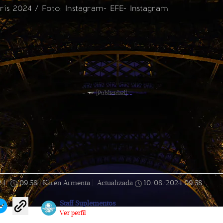
rís 2024 / Foto: Instagram- EFE- Instagram
[Publicidad]
24
|
09:58
|
Karen Armenta |
Actualizada
10/08/2024
09:58
Staff Suplementos
Ver perfil