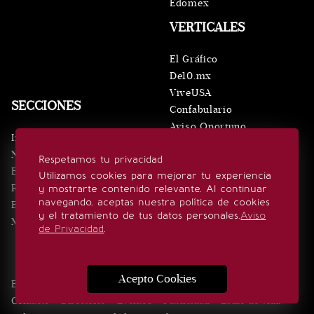
Edomex
VERTICALES
El Gráfico
De10.mx
ViveUSA
SECCIONES
Confabulario
Aviso Oportuno
Inicio
Obituarios
Noticias
Respetamos tu privacidad
Consultas
Eventos
Utilizamos cookies para mejorar tu experiencia
Realeza
y mostrarte contenido relevante. Al continuar
SÍGUENOS
navegando, aceptas nuestra política de cookies
Estilo de vida
y el tratamiento de tus datos personales.
Aviso
Minuto x Minuto
de Privacidad
.
Acepto Cookies
Edición Impresa
Noticias
Quiénes somos
Realeza
Contacto
Directorio
Eventos
Publicidad
Estilo de vida