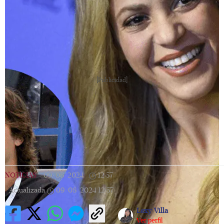
[Publicidad]
NOTICIAS
|
09/08/2024
|
12:57
|
Actualizada
09/08/2024
12:57
Lexy Villa
Ver perfil