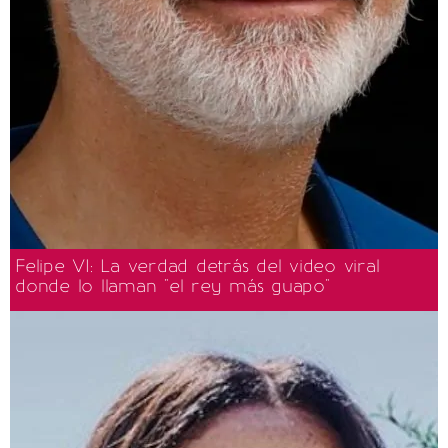
Felipe VI: La verdad detrás del video viral
donde lo llaman "el rey más guapo"