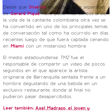
Desde que
Shakira
anunció que se separaba
de
Gerard Piqué
hace poco más de dos años,
la vida de la cantante colombiana otra vez se
ha convertido en uno de los principales temas
de conversación tal como ha ocurrido en días
recientes luego de que fuera captada cenando
en
Miami
con un misterioso hombre.
El medio estadounidense
TMZ
fue el
responsable de compartir un video de pocos
segundos en el que aparece la artista
originaria de Barranquilla sentada frente a un
hombre degustando de una bebida en un
exclusivo restaurante, donde al final no
pudieron pasar desapercibidos.
Leer también:
Axel Madrazo, el joven y