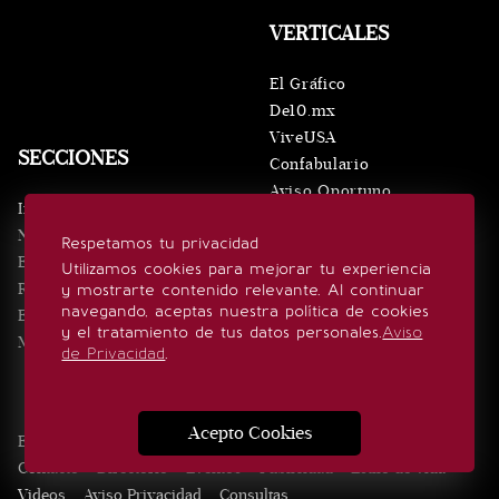
VERTICALES
El Gráfico
De10.mx
ViveUSA
SECCIONES
Confabulario
Aviso Oportuno
Inicio
Obituarios
Noticias
Respetamos tu privacidad
Consultas
Eventos
Utilizamos cookies para mejorar tu experiencia
Realeza
y mostrarte contenido relevante. Al continuar
SÍGUENOS
navegando, aceptas nuestra política de cookies
Estilo de vida
y el tratamiento de tus datos personales.
Aviso
Minuto x Minuto
de Privacidad
.
Acepto Cookies
Edición Impresa
Noticias
Quiénes somos
Realeza
Contacto
Directorio
Eventos
Publicidad
Estilo de vida
Videos
Aviso Privacidad
Consultas