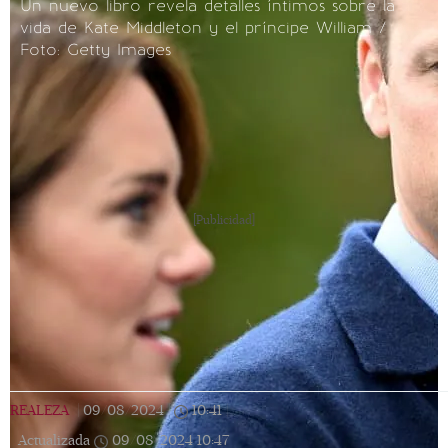
Un nuevo libro revela detalles íntimos sobre la
vida de Kate Middleton y el príncipe William /
Foto: Getty Images
[Publicidad]
REALEZA
|
09/08/2024
|
10:41
|
Actualizada
09/08/2024
10:47