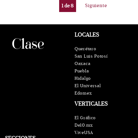
1
de
8
Siguiente
LOCALES
Querétaro
San Luis Potosí
Oaxaca
Puebla
Hidalgo
El Universal
Edomex
VERTICALES
El Gráfico
De10.mx
ViveUSA