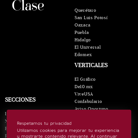
Querétaro
San Luis Potosí
Oaxaca
Puebla
Hidalgo
El Universal
Edomex
VERTICALES
El Gráfico
De10.mx
ViveUSA
SECCIONES
Confabulario
Aviso Oportuno
Inicio
Obituarios
Noticias
Respetamos tu privacidad
Consultas
Eventos
Utilizamos cookies para mejorar tu experiencia
Realeza
y mostrarte contenido relevante. Al continuar