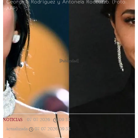
Georgina Rodríguez y Antonela Roccuzzo. (Foto:
AFP)
[Publicidad]
NOTICIAS
|
07/07/2026
|
09:33
|
Actualizada
07/07/2026
09:33