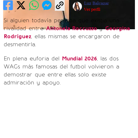
Luz Balcazar
Ver perfil
Si alguien todavía pensaba que existía una
rivalidad entre
Antonela Roccuzzo
y
Georgina
Rodríguez
, ellas mismas se encargaron de
desmentirla.
En plena euforia del
Mundial 2026
, las dos
WAGs más famosas del futbol volvieron a
demostrar que entre ellas solo existe
admiración y apoyo.