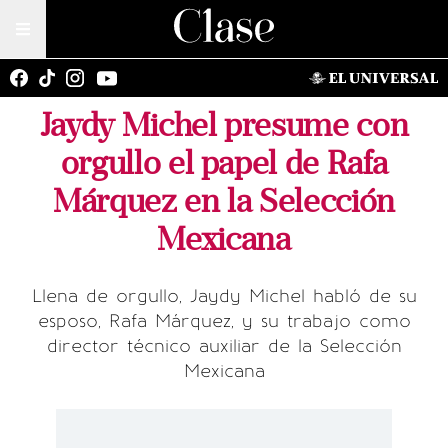
Jaydy Michel presume con
orgullo el papel de Rafa
Márquez en la Selección
Mexicana
Llena de orgullo, Jaydy Michel habló de su
esposo, Rafa Márquez, y su trabajo como
director técnico auxiliar de la Selección
Mexicana