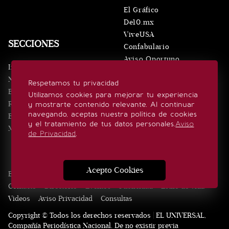
El Gráfico
De10.mx
ViveUSA
SECCIONES
Confabulario
Aviso Oportuno
Inicio
Obituarios
Noticias
Respetamos tu privacidad
Consultas
Eventos
Utilizamos cookies para mejorar tu experiencia
Realeza
y mostrarte contenido relevante. Al continuar
SÍGUENOS
navegando, aceptas nuestra política de cookies
Estilo de vida
y el tratamiento de tus datos personales.
Aviso
Minuto x Minuto
de Privacidad
.
Acepto Cookies
Edición Impresa
Noticias
Quiénes somos
Realeza
Contacto
Directorio
Eventos
Publicidad
Estilo de vida
Videos
Aviso Privacidad
Consultas
Copyright © Todos los derechos reservados | EL UNIVERSAL,
Compañía Periodística Nacional. De no existir previa