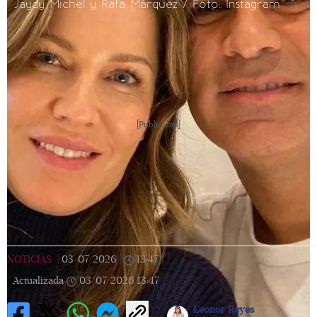
Jaydy Michel y Rafa Márquez / Foto: Instagram
[Publicidad]
NOTICIAS
|
03/07/2026
|
13:47
|
Actualizada
03/07/2026
13:47
Leonor Reyes