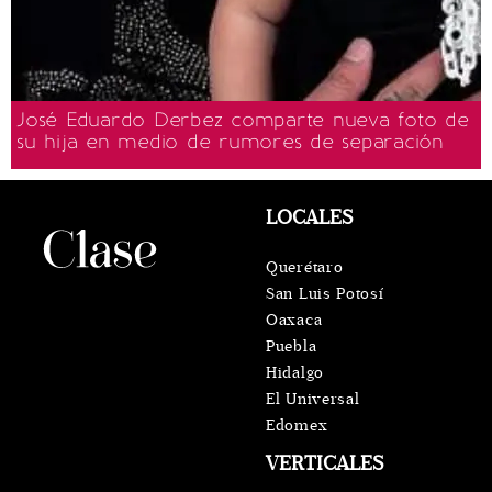
José Eduardo Derbez comparte nueva foto de
su hija en medio de rumores de separación
LOCALES
Querétaro
San Luis Potosí
Oaxaca
Puebla
Hidalgo
El Universal
Edomex
VERTICALES