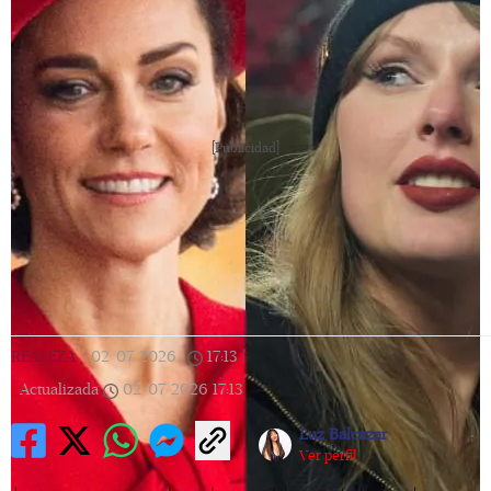
[Publicidad]
REALEZA
|
02/07/2026
|
17:13
|
Actualizada
02/07/2026
17:13
Luz Balcazar
Ver perfil