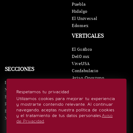
Puebla
Hidalgo
El Universal
Edomex
VERTICALES
El Gráfico
De10.mx
ViveUSA
SECCIONES
Confabulario
Aviso Oportuno
Inicio
Obituarios
Noticias
Respetamos tu privacidad
Consultas
Eventos
Utilizamos cookies para mejorar tu experiencia
Realeza
y mostrarte contenido relevante. Al continuar
SÍGUENOS
navegando, aceptas nuestra política de cookies
Estilo de vida
y el tratamiento de tus datos personales.
Aviso
Minuto x Minuto
de Privacidad
.