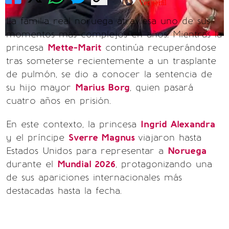
Ver perfil
La familia real noruega atraviesa uno de sus
momentos más complejos en años. Mientras la
princesa
Mette-Marit
continúa recuperándose
tras someterse recientemente a un trasplante
de pulmón, se dio a conocer la sentencia de
su hijo mayor
Marius Borg
, quien pasará
cuatro años en prisión.
En este contexto, la princesa
Ingrid Alexandra
y el príncipe
Sverre Magnus
viajaron hasta
Estados Unidos para representar a
Noruega
durante el
Mundial 2026
, protagonizando una
de sus apariciones internacionales más
destacadas hasta la fecha.