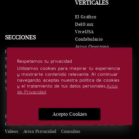
VERTICALES
El Gráfico
De10.mx
ViveUSA
SECCIONES
Confabulario
Aviso Oportuno
Inicio
Obituarios
Noticias
Respetamos tu privacidad
Consultas
Eventos
Utilizamos cookies para mejorar tu experiencia
Realeza
y mostrarte contenido relevante. Al continuar
SÍGUENOS
navegando, aceptas nuestra política de cookies
Estilo de vida
y el tratamiento de tus datos personales.
Aviso
Minuto x Minuto
de Privacidad
.
Acepto Cookies
Edición Impresa
Noticias
Quiénes somos
Realeza
Contacto
Directorio
Eventos
Publicidad
Estilo de vida
Videos
Aviso Privacidad
Consultas