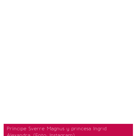
Príncipe Sverre Magnus y princesa Ingrid
Alexandra. (Foto: Instagram)