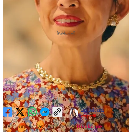
[Publicidad]
REALEZA
|
21/06/2026
|
17:41
|
Actualizada
21/06/2026
17:56
Luz Balcazar
Ver perfil
Hace unos días, la princesa
Hisako de