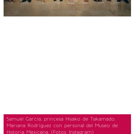
Samuel García, princesa Hisako de Takamado,
Mariana Rodríguez con personal del Museo de
Historia Mexicana. (Fotos: Instagram)