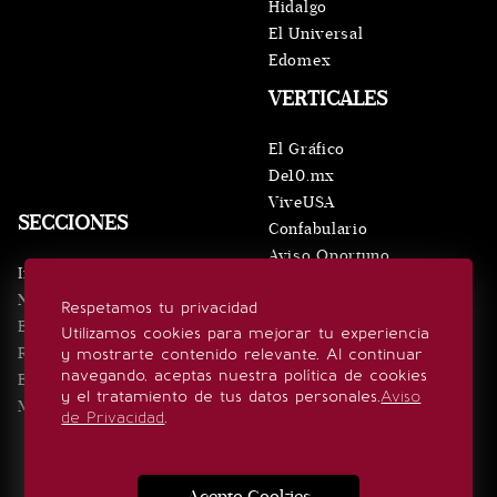
Hidalgo
El Universal
Edomex
VERTICALES
El Gráfico
De10.mx
ViveUSA
SECCIONES
Confabulario
Aviso Oportuno
Inicio
Obituarios
Noticias
Respetamos tu privacidad
Consultas
Eventos
Utilizamos cookies para mejorar tu experiencia
Realeza
y mostrarte contenido relevante. Al continuar
SÍGUENOS
navegando, aceptas nuestra política de cookies
Estilo de vida
y el tratamiento de tus datos personales.
Aviso
Minuto x Minuto
de Privacidad
.