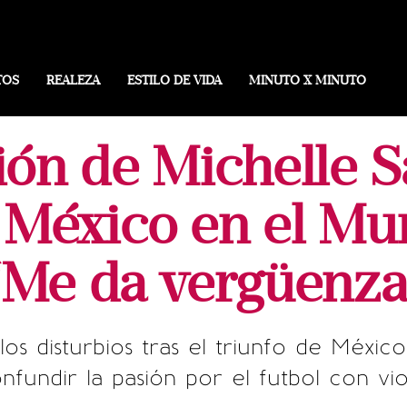
TOS
REALEZA
ESTILO DE VIDA
MINUTO X MINUTO
ión de Michelle Sa
e México en el Mu
“Me da vergüenza
los disturbios tras el triunfo de Méxic
nfundir la pasión por el futbol con vio