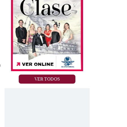
y
n
VER TODOS