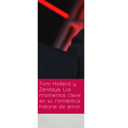
Tom Holland y
Zendaya: Los
momentos clave
en su romántica
historia de amor