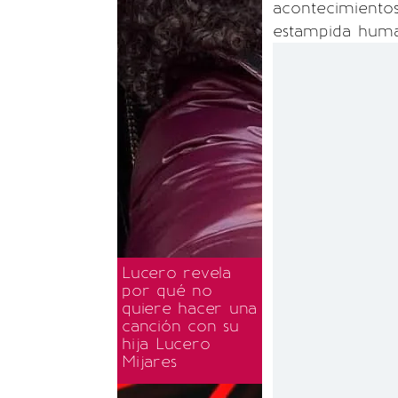
acontecimientos
estampida huma
Lucero revela
por qué no
quiere hacer una
canción con su
hija Lucero
Mijares