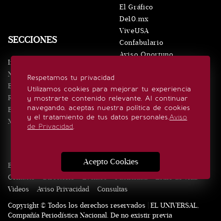
El Gráfico
De10.mx
ViveUSA
SECCIONES
Confabulario
Aviso Oportuno
Inicio
Obituarios
Noticias
Respetamos tu privacidad
Consultas
Eventos
Utilizamos cookies para mejorar tu experiencia
Realeza
y mostrarte contenido relevante. Al continuar
SÍGUENOS
navegando, aceptas nuestra política de cookies
Estilo de vida
y el tratamiento de tus datos personales.
Aviso
Minuto x Minuto
de Privacidad
.
Acepto Cookies
Edición Impresa
Noticias
Quiénes somos
Realeza
Contacto
Directorio
Eventos
Publicidad
Estilo de vida
Videos
Aviso Privacidad
Consultas
Copyright © Todos los derechos reservados | EL UNIVERSAL,
Compañía Periodística Nacional. De no existir previa