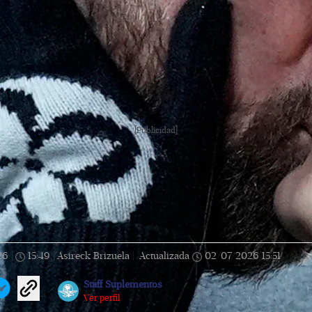
[Publicidad]
26
|
15:49
|
Asireck Brizuela |
Actualizada
02/07/2026
15:51
Staff Suplementos
Ver perfil