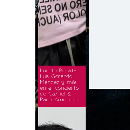
Loreto Peralta,
Luis Gerardo
Méndez y más
en el concierto
de Ca7riel &
Paco Amoroso