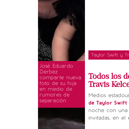
Taylor Swift y T
José Eduardo
Derbez
Todos los de
comparte nueva
Travis Kelc
foto de su hija
en medio de
rumores de
Medios estadou
separación
de Taylor Swift 
noche con una c
invitadas, en e