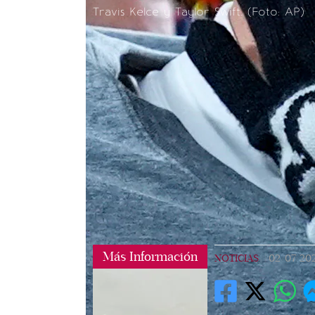
Travis Kelce y Taylor Swift. (Foto: AP)
Más Información
NOTICIAS
|
02/07/20