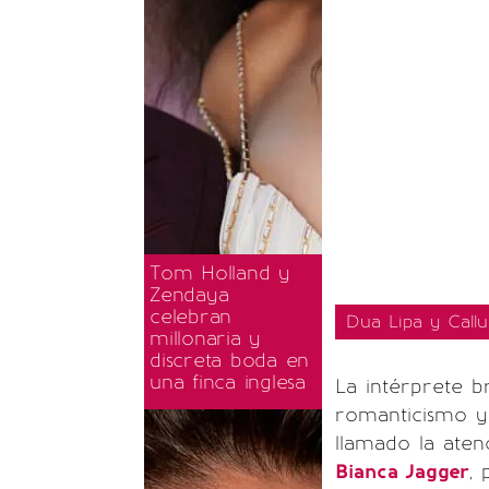
Tom Holland y
Zendaya
celebran
Dua Lipa y Call
millonaria y
discreta boda en
una finca inglesa
La intérprete b
romanticismo y 
llamado la aten
Bianca Jagger
, 