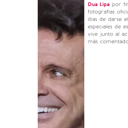
Dua Lipa
por fi
fotografías ofi
días de darse e
especiales de e
vive junto al a
más comentados