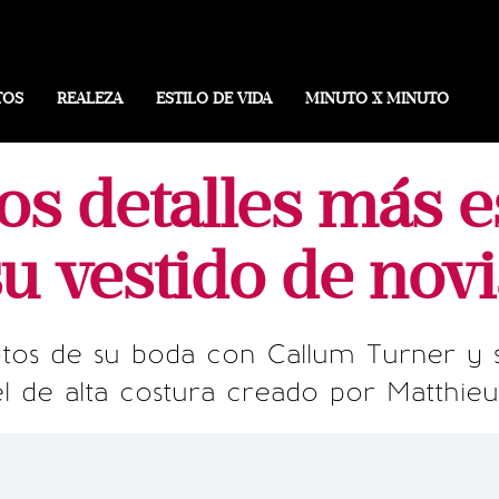
TOS
REALEZA
ESTILO DE VIDA
MINUTO X MINUTO
los detalles más e
su vestido de novi
otos de su boda con Callum Turner y 
l de alta costura creado por Matthieu 