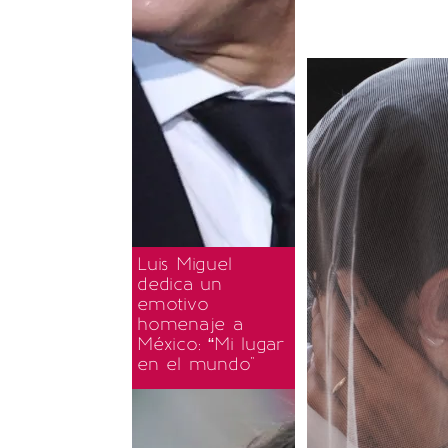
Luis Miguel
dedica un
emotivo
homenaje a
México: “Mi lugar
en el mundo"