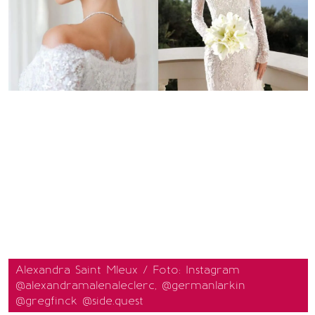
Alexandra Saint Mleux / Foto: Instagram
@alexandramalenaleclerc, @germanlarkin
@gregfinck @side.quest