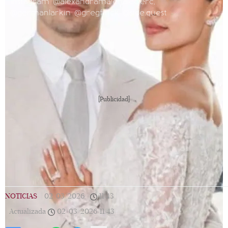
Instagram @alexandramalenaleclerc,
@germanlarkin @gregfinck @side.quest
[Publicidad]
NOTICIAS
|
02/03/2026
|
11:43
|
Actualizada
02/03/2026
11:43