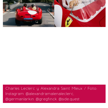
Charles Leclerc y Alexandra Saint Mleux / Foto:
Instagram @alexandramalenaleclerc,
@germanlarkin @gregfinck @side.quest