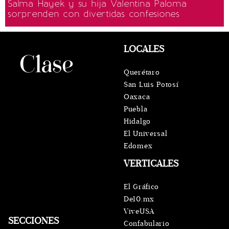
Salma Hayek y su hija Valentina Paloma
sorprenden con divertidas confesiones
LOCALES
Querétaro
San Luis Potosí
Oaxaca
Puebla
Hidalgo
El Universal
Edomex
VERTICALES
El Gráfico
De10.mx
ViveUSA
SECCIONES
Confabulario