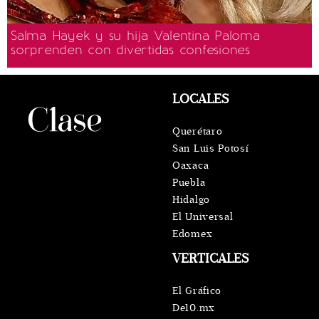
Salma Hayek y su hija Valentina Paloma
sorprenden con divertidas confesiones
LOCALES
Querétaro
San Luis Potosí
Oaxaca
Puebla
Hidalgo
El Universal
Edomex
VERTICALES
El Gráfico
De10.mx