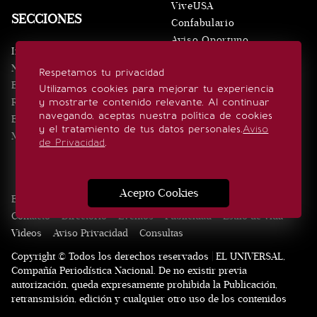
ViveUSA
SECCIONES
Confabulario
Aviso Oportuno
Inicio
Obituarios
Noticias
Respetamos tu privacidad
Consultas
Eventos
Utilizamos cookies para mejorar tu experiencia
Realeza
y mostrarte contenido relevante. Al continuar
SÍGUENOS
navegando, aceptas nuestra política de cookies
Estilo de vida
y el tratamiento de tus datos personales.
Aviso
Minuto x Minuto
de Privacidad
.
Acepto Cookies
Edición Impresa
Noticias
Quiénes somos
Realeza
Contacto
Directorio
Eventos
Publicidad
Estilo de vida
Videos
Aviso Privacidad
Consultas
Copyright © Todos los derechos reservados | EL UNIVERSAL,
Compañía Periodística Nacional. De no existir previa
autorización, queda expresamente prohibida la Publicación,
retransmisión, edición y cualquier otro uso de los contenidos