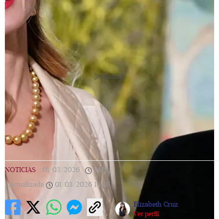
[Publicidad]
NOTICIAS
|
01/03/2026
|
14:18
|
Actualizada
01/03/2026
14:48
Elizabeth Cruz
Ver perfil