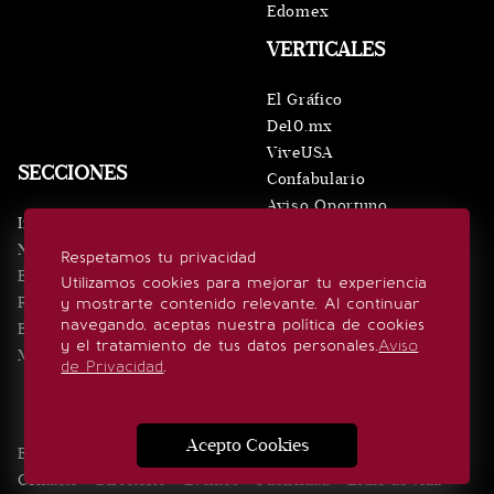
Edomex
VERTICALES
El Gráfico
De10.mx
ViveUSA
SECCIONES
Confabulario
Aviso Oportuno
Inicio
Obituarios
Noticias
Respetamos tu privacidad
Consultas
Eventos
Utilizamos cookies para mejorar tu experiencia
Realeza
y mostrarte contenido relevante. Al continuar
SÍGUENOS
navegando, aceptas nuestra política de cookies
Estilo de vida
y el tratamiento de tus datos personales.
Aviso
Minuto x Minuto
de Privacidad
.
Acepto Cookies
Edición Impresa
Noticias
Quiénes somos
Realeza
Contacto
Directorio
Eventos
Publicidad
Estilo de vida