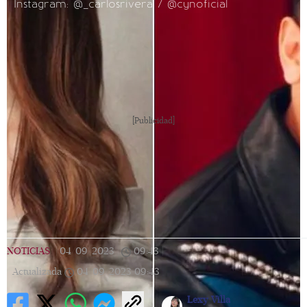
Instagram: @_carlosrivera / @cynoficial
[Publicidad]
NOTICIAS
|
04/09/2023
|
09:43
|
Actualizada
04/09/2023
09:43
Lexy Villa