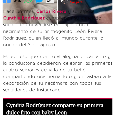
Ver perfil
Hace un mes,
Carlos Rivera
y su esposa
Cynthia Rodríguez
cumplieron su anhelado
sueño de convertirse en papás con el
nacimiento de su primogénito León Rivera
Rodriguez, quien llegó al mundo durante la
noche del 3 de agosto.
Es por eso que con total alegría, el cantante y
la conductora decidieron celebrar las primeras
cuatro semanas de vida de su bebé
compartiendo una tierna foto y un vistazo a la
decoración de su recámara con todos sus
seguidores de Instagram.
Cynthia Rodríguez comparte su primera
dulce foto con baby León