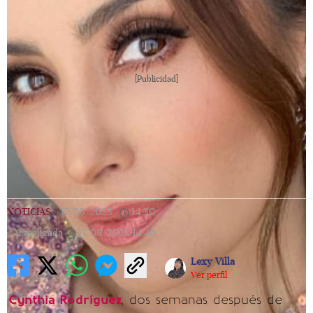
[Publicidad]
NOTICIAS
|
17/08/2023
|
14:30
|
Actualizada
17/08/2023
14:46
Lexy Villa
Ver perfil
Cynthia Rodríguez
, dos semanas después de