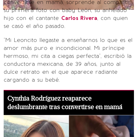
convertirse en mamá, sorprende al compartir
su primera foto con baby León, su anhelado
hijo con el cantante
Carlos Rivera
, con quien
se casó el año pasado.
"Mi Leoncito llegaste a enseñarnos lo que es el
amor más puro e incondicional. Mi príncipe
hermoso, mi cita a ciegas perfecta", escribió la
conductora mexicana, de 39 años, junto al
dulce retrato en el que aparece radiante
cargando a su bebé.
Cynthia Rodríguez reaparece
deslumbrante tras convertirse en mamá