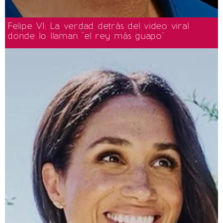
Felipe VI: La verdad detrás del video viral
donde lo llaman "el rey más guapo"