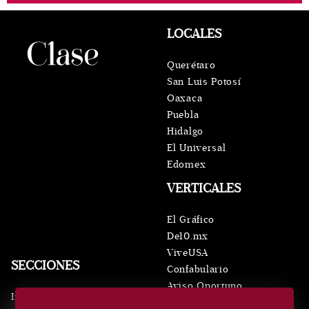
LOCALES
Querétaro
San Luis Potosí
Oaxaca
Puebla
Hidalgo
El Universal
Edomex
VERTICALES
El Gráfico
De10.mx
ViveUSA
SECCIONES
Confabulario
Aviso Oportuno
Inicio
Obituarios