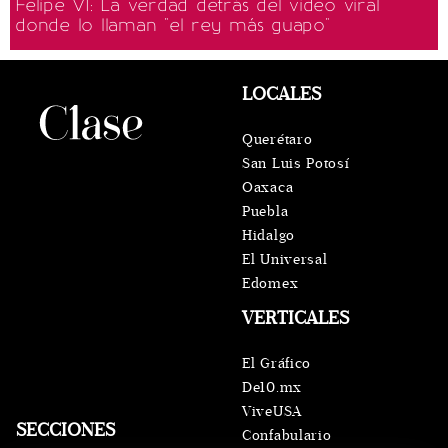
Felipe VI: La verdad detrás del video viral
donde lo llaman "el rey más guapo"
LOCALES
Querétaro
San Luis Potosí
Oaxaca
Puebla
Hidalgo
El Universal
Edomex
VERTICALES
El Gráfico
De10.mx
ViveUSA
SECCIONES
Confabulario