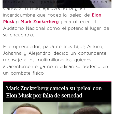
mexicanos más queridos y yerno del ingeniero
Carlos Slim Helú, aprovechó la gran
incertidumbre que rodea la 'pelea' de
Elon
Musk
y
Mark Zuckerberg
para ofrecer el
Auditorio Nacional como el potencial lugar de
su encuentro.
El emprendedor, papá de tres hijos; Arturo,
Johanna y Alejandro, dedicó un contundente
mensaje a los multimillonarios, quienes
aparentemente ya no medirán su poderío en
un combate físico.
Mark Zuckerberg cancela su 'pelea' con
Elon Musk por falta de seriedad