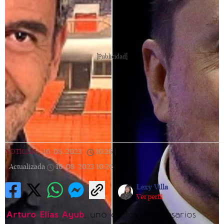
[Publicidad]
NOTICIAS
|
16/08/2023
|
10:26
|
Actualizada
16/08/2023
10:26
Lexy Villa
Ver perfil
Arturo Elías Ayub
, uno de los empresarios