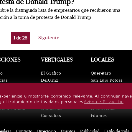
testa de Donald Trump?
bre la distinguida lista de empresarios que recibieron una
ación a la toma de protesta de Donald Trump
1
de
25
Siguiente
CCIONES
VERTICALES
LOCALES
io
El Gráfico
Querétaro
cias
De10.mx
San Luis Potosí
ntos
ViveUSA
Oaxaca
leza
Confabulario
Puebla
experiencia y mostrarte contenido relevante. Al continuar nav
lo de vida
Aviso Oportuno
Hidalgo
y el tratamiento de tus datos personales.
Aviso de Privacidad
.
uto x Minuto
Obituarios
El Universal
Consultas
Edomex
ealeza
Contacto
Directorio
Eventos
Publicidad
Estilo de vida