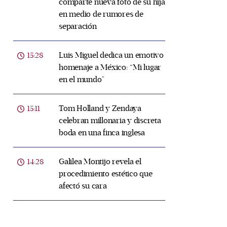
comparte nueva foto de su hija
en medio de rumores de
separación
Luis Miguel dedica un emotivo
15:28
homenaje a México: “Mi lugar
en el mundo”
Tom Holland y Zendaya
15:11
celebran millonaria y discreta
boda en una finca inglesa
Galilea Montijo revela el
14:28
procedimiento estético que
afectó su cara