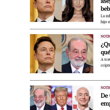
ase
beb
La in
hijo 
NOTI
¿Qu
qué
A tra
crípt
NOTI
De 
emp