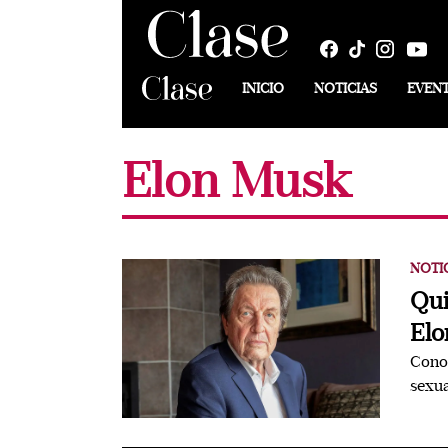
INICIO
NOTICIAS
EVEN
Elon Musk
NOTI
Qui
Elo
Conoc
sexua