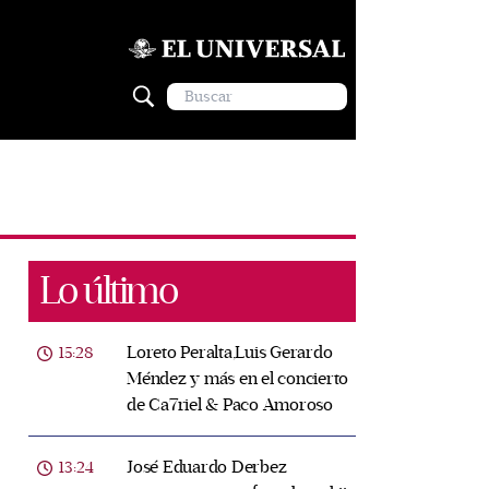
Lo último
Loreto Peralta,Luis Gerardo
15:28
Méndez y más en el concierto
de Ca7riel & Paco Amoroso
José Eduardo Derbez
13:24