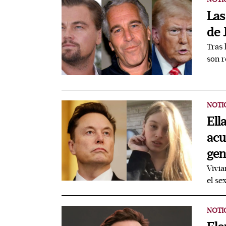
Las
de 
Tras 
son r
NOTI
Ell
acu
gen
Vivia
el se
NOTI