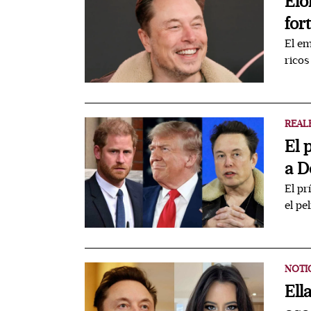
Elo
for
El e
ricos
REAL
El 
a D
El pr
el pe
NOTI
Ell