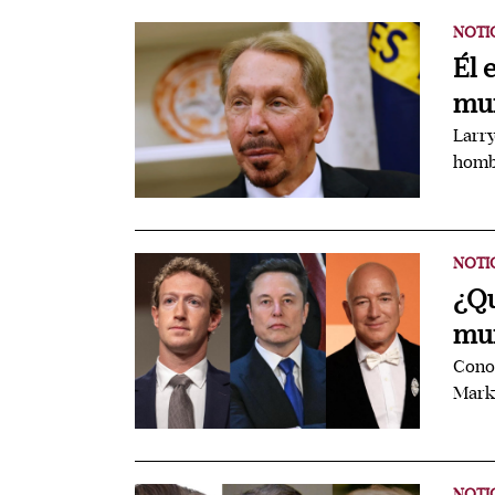
NOTI
Él 
mun
Larr
hombr
NOTI
¿Qu
mun
Conoc
Mark 
NOTI