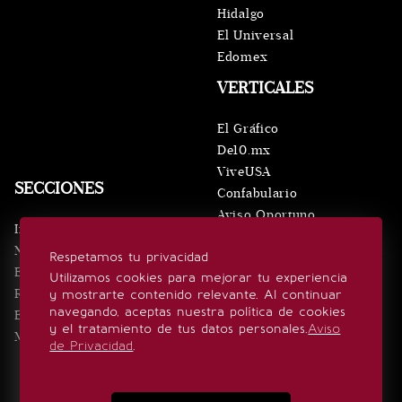
Hidalgo
El Universal
Edomex
VERTICALES
El Gráfico
De10.mx
ViveUSA
SECCIONES
Confabulario
Aviso Oportuno
Inicio
Obituarios
Noticias
Respetamos tu privacidad
Consultas
Eventos
Utilizamos cookies para mejorar tu experiencia
Realeza
y mostrarte contenido relevante. Al continuar
SÍGUENOS
navegando, aceptas nuestra política de cookies
Estilo de vida
y el tratamiento de tus datos personales.
Aviso
Minuto x Minuto
de Privacidad
.