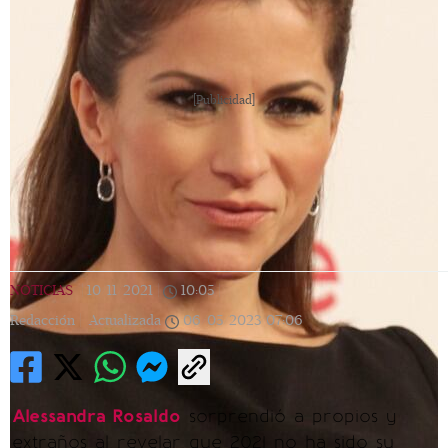
[Publicidad]
NOTICIAS
|
10/11/2021
|
10:05
|
Redacción |
Actualizada
06/05/2023
07:06
Alessandra Rosaldo
sorprendió a propios y
extraños al revelar que 2021 no ha sido su