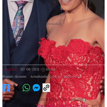
[Publicidad]
NOTICIAS
|
02/06/2021
|
08:04
|
Brando Alcauter |
Actualizada
06/05/2023
06:57
Con el reciente estreno de la segunda
temporada de
“De viaje con los Derbez”
en la