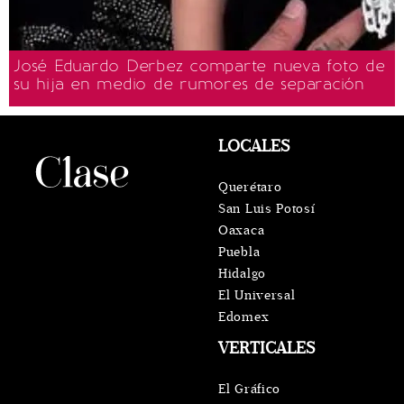
José Eduardo Derbez comparte nueva foto de
su hija en medio de rumores de separación
LOCALES
Querétaro
San Luis Potosí
Oaxaca
Puebla
Hidalgo
El Universal
Edomex
VERTICALES
El Gráfico