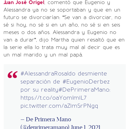
Juan José Origel
, comentó que Eugenio y
Alessandra ya no se soportaban y que en un
futuro se divorciarían: “Se van a divorciar, no
sé si hoy, no sé si en un año, no sé si en seis
meses o dos años. Alessandra y Eugenio no
van a durar”, dijo Martha quien resaltó que en
la serie ella lo trata muy mal al decir que es
un mal marido y un mal papá.
#AlessandraRosaldo
desmiente
separación de
#EugenioDerbez
por su reality
#DePrimeraMano
:
https://t.co/oaYomlm1L7
pic.twitter.com/aZ1mSrPNgq
— De Primera Mano
(@deprimeramano)
June 1, 2021