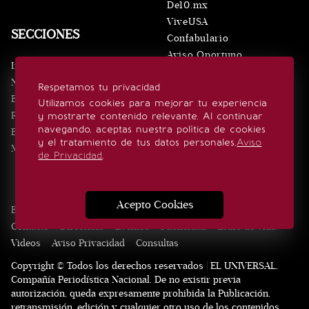
De10.mx
ViveUSA
SECCIONES
Confabulario
Aviso Oportuno
Inicio
Obituarios
Noticias
Respetamos tu privacidad
Consultas
Eventos
Utilizamos cookies para mejorar tu experiencia
Realeza
y mostrarte contenido relevante. Al continuar
SÍGUENOS
navegando, aceptas nuestra política de cookies
Estilo de vida
y el tratamiento de tus datos personales.
Aviso
Minuto x Minuto
de Privacidad
.
Acepto Cookies
Edición Impresa
Noticias
Quiénes somos
Realeza
Contacto
Directorio
Eventos
Publicidad
Estilo de vida
Videos
Aviso Privacidad
Consultas
Copyright © Todos los derechos reservados | EL UNIVERSAL,
Compañía Periodística Nacional. De no existir previa
autorización, queda expresamente prohibida la Publicación,
retransmisión, edición y cualquier otro uso de los contenidos