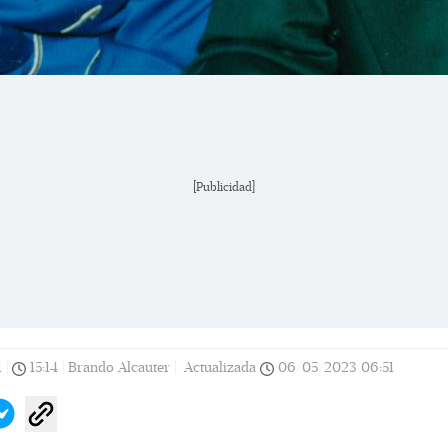
[Publicidad]
1
|
15:14
|
Brando Alcauter |
Actualizada
06/05/2023
06:51