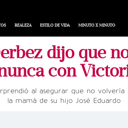
TOS
REALEZA
ESTILO DE VIDA
MINUTO X MINUTO
rbez dijo que no
nunca con Victor
rprendió al asegurar que no volvería a
la mamá de su hijo José Eduardo