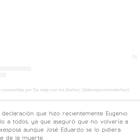
n compartida por De viaje con los Derbez (@deviajeconlosderbez)
a declaración que hizo recientemente Eugenio
do a todos, ya que aseguró que no volvería a
exesposa aunque José Eduardo se lo pidiera
e de la muerte.