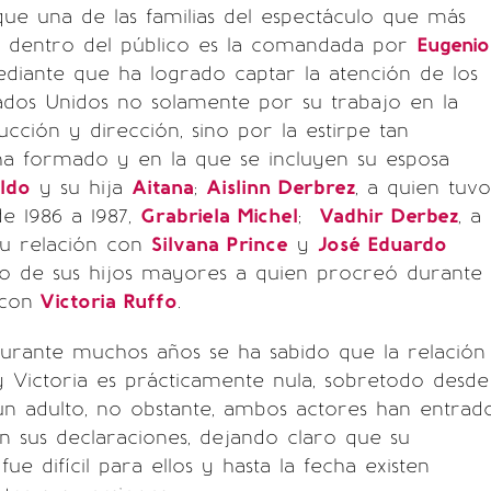
ue una de las familias del espectáculo que más
n dentro del público es la comandada por
Eugenio
ediante que ha logrado captar la atención de los
ados Unidos no solamente por su trabajo en la
ucción y dirección, sino por la estirpe tan
ha formado y en la que se incluyen su esposa
ldo
y su hija
Aitana
;
Aislinn Derbrez
, a quien tuvo
e 1986 a 1987,
Grabriela Michel
;
Vadhir Derbez
, a
su relación con
Silvana Prince
y
José Eduardo
imo de sus hijos mayores a quien procreó durante
con
Victoria Ruffo
.
durante muchos años se ha sabido que la relación
 Victoria es prácticamente nula, sobretodo desde
un adulto, no obstante, ambos actores han entrad
 sus declaraciones, dejando claro que su
ue difícil para ellos y hasta la fecha existen