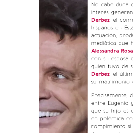
No cabe duda q
interés genera
Derbez
, el com
hispanos en Est
actuación, prod
mediática que 
Alessandra Rosa
con su esposa d
quien tuvo de 
Derbez
, el últ
su matrimonio 
Precisamente, 
entre Eugenio y
que su hijo es 
en polémica con
rompimiento si f