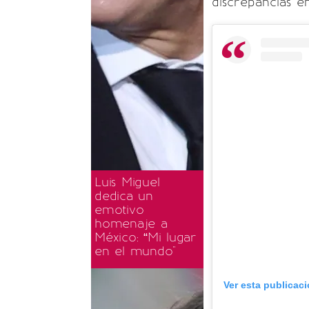
discrepancias en
Luis Miguel
dedica un
emotivo
homenaje a
México: “Mi lugar
en el mundo"
Ver esta publicac