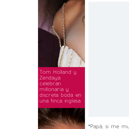
Tom Holland y
Zendaya
celebran
millonaria y
discreta boda en
una finca inglesa
“Papá, si me mu