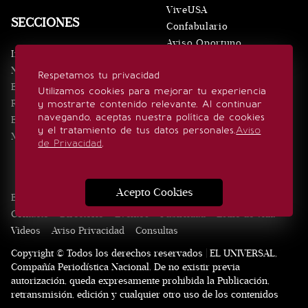
ViveUSA
SECCIONES
Confabulario
Aviso Oportuno
Inicio
Obituarios
Noticias
Respetamos tu privacidad
Consultas
Eventos
Utilizamos cookies para mejorar tu experiencia
Realeza
y mostrarte contenido relevante. Al continuar
SÍGUENOS
navegando, aceptas nuestra política de cookies
Estilo de vida
y el tratamiento de tus datos personales.
Aviso
Minuto x Minuto
de Privacidad
.
Acepto Cookies
Edición Impresa
Noticias
Quiénes somos
Realeza
Contacto
Directorio
Eventos
Publicidad
Estilo de vida
Videos
Aviso Privacidad
Consultas
Copyright © Todos los derechos reservados | EL UNIVERSAL,
Compañía Periodística Nacional. De no existir previa
autorización, queda expresamente prohibida la Publicación,
retransmisión, edición y cualquier otro uso de los contenidos