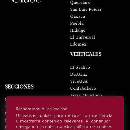
Querétaro
San Luis Potosí
Oaxaca
Puebla
Hidalgo
El Universal
Edomex
VERTICALES
El Gráfico
De10.mx
ViveUSA
SECCIONES
Confabulario
Aviso Oportuno
Inicio
Obituarios
Noticias
Respetamos tu privacidad
Consultas
Eventos
Utilizamos cookies para mejorar tu experiencia
Realeza
y mostrarte contenido relevante. Al continuar
SÍGUENOS
navegando, aceptas nuestra política de cookies
Estilo de vida