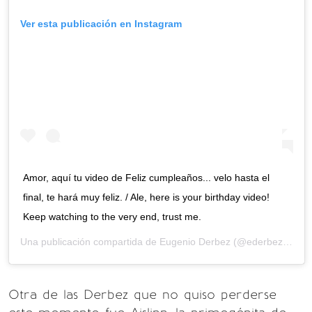
Ver esta publicación en Instagram
Amor, aquí tu video de Feliz cumpleaños... velo hasta el
final, te hará muy feliz. / Ale, here is your birthday video!
Keep watching to the very end, trust me.
Una publicación compartida de
Eugenio Derbez
(@ederbez) el
11
Otra de las Derbez que no quiso perderse