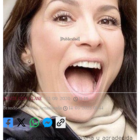
[Publicidad]
GENTE CON CLASE
|
12/09/2020
|
11:48
|
Brando Alcauter |
Actualizada
14/05/2023
01:44
“No puedo estar más feliz, plena y agradecida