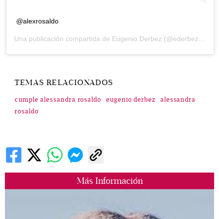
@alexrosaldo
Una publicación compartida de
Eugenio Derbez
(@ederbez) el
12
TEMAS RELACIONADOS
cumple alessandra rosaldo
eugenio derbez
alessandra
rosaldo
Más Información