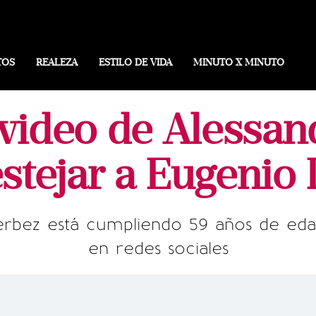
TOS
REALEZA
ESTILO DE VIDA
MINUTO X MINUTO
 video de Alessan
estejar a Eugenio
rbez está cumpliendo 59 años de edad
en redes sociales