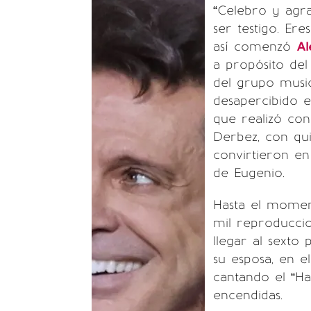
“Celebro y agra
ser testigo. E
así comenzó
Al
a propósito de
del grupo music
desapercibido 
que realizó co
Derbez, con qu
convirtieron en
de Eugenio.
Hasta el momen
mil reproducci
llegar al sexto
su esposa, en 
cantando el “Ha
encendidas.