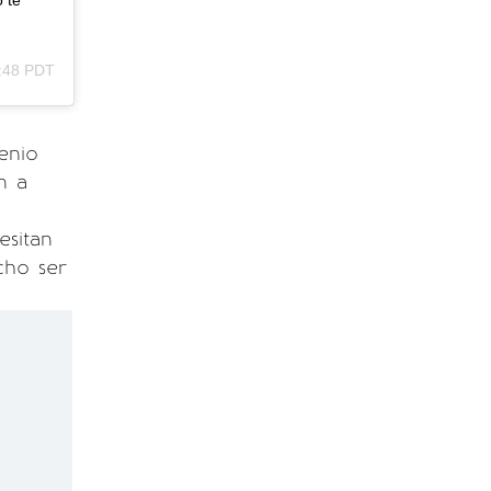
 te
9:48 PDT
enio
n a
esitan
cho ser