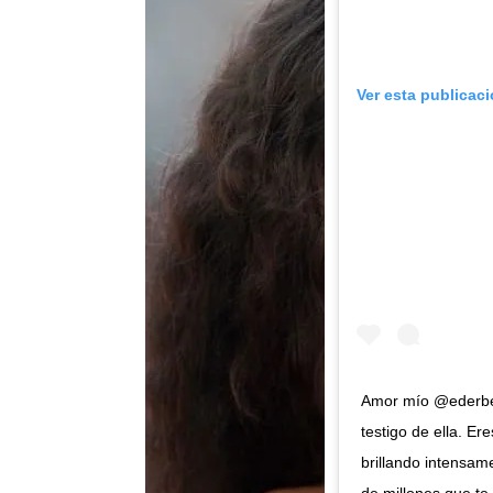
Ver esta publicac
Amor mío @ederbez
testigo de ella. Er
brillando intensame