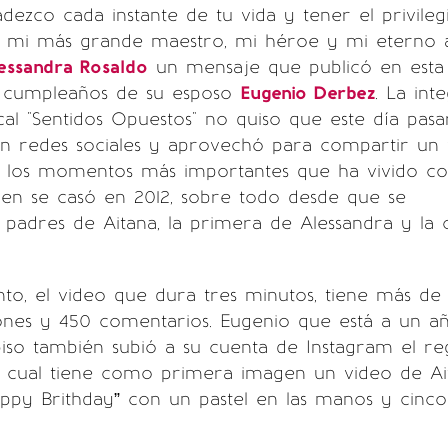
dezco cada instante de tu vida y tener el privileg
res mi más grande maestro, mi héroe y mi eterno 
essandra Rosaldo
un mensaje que publicó en esta
l cumpleaños de su esposo
Eugenio Derbez
. La int
al "Sentidos Opuestos" no quiso que este día pasa
en redes sociales y aprovechó para compartir un 
n los momentos más importantes que ha vivido c
ien se casó en 2012, sobre todo desde que se
 padres de Aitana, la primera de Alessandra y la 
to, el video que dura tres minutos, tiene más de
ones y 450 comentarios. Eugenio que está a un a
 piso también subió a su cuenta de Instagram el re
el cual tiene como primera imagen un video de Ai
ppy Brithday” con un pastel en las manos y cinco 