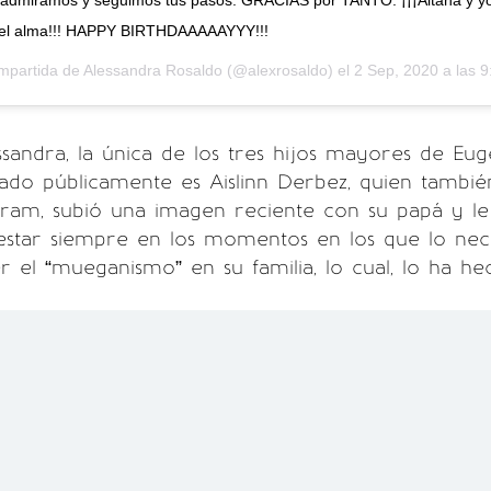
e admiramos y seguimos tus pasos. GRACIAS por TANTO. ¡¡¡Aitana y yo
el alma!!! HAPPY BIRTHDAAAAAYYY!!!
ompartida de
Alessandra Rosaldo
(@alexrosaldo) el
2 Sep, 2020 a las 
andra, la única de los tres hijos mayores de Eug
itado públicamente es Aislinn Derbez, quien tambié
gram, subió una imagen reciente con su papá y le
estar siempre en los momentos en los que lo nec
el “mueganismo” en su familia, lo cual, lo ha he