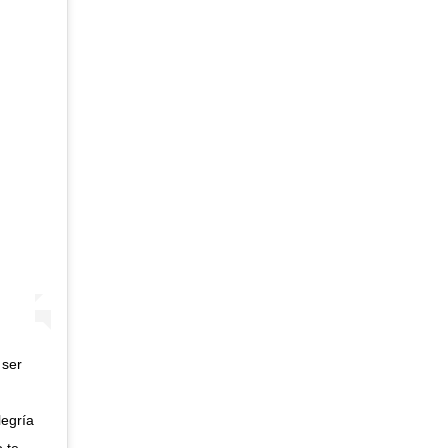
 ser
egría