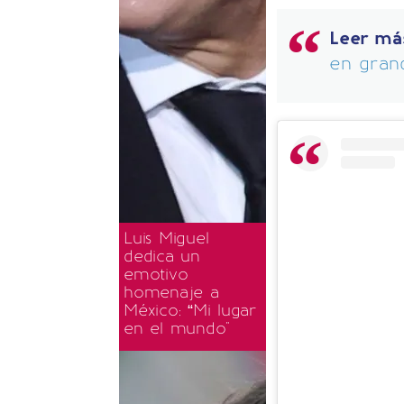
Leer má
en gran
Luis Miguel
dedica un
emotivo
homenaje a
México: “Mi lugar
en el mundo"