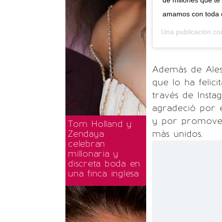
de millones que t
amamos con toda 
Una publicación c
Además de Aless
que lo ha felic
través de Insta
agradeció por 
y por promover 
Tom Holland y
Zendaya
más unidos.
celebran
millonaria y
discreta boda en
una finca inglesa