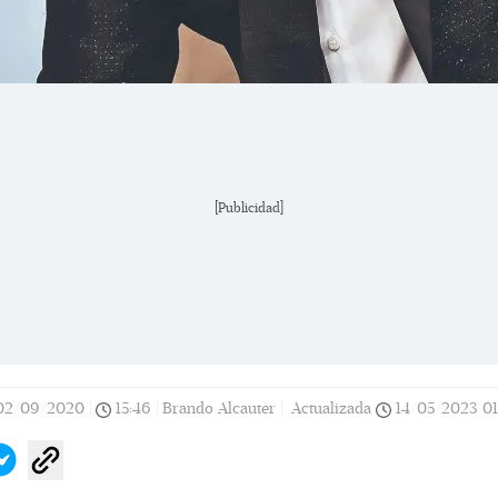
[Publicidad]
02/09/2020
|
15:46
|
Brando Alcauter |
Actualizada
14/05/2023
01