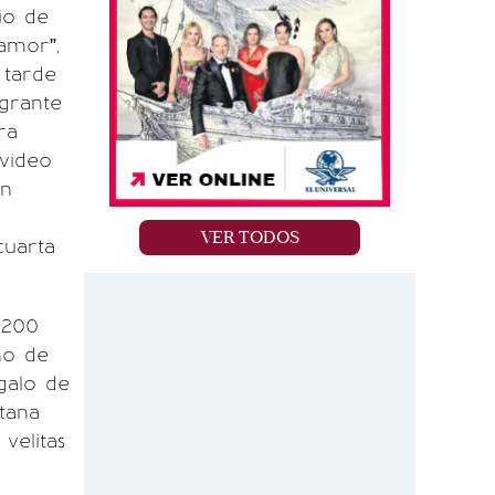
io de
amor”,
 tarde
egrante
ra
video
on
VER TODOS
cuarta
 200
ño de
galo de
tana
velitas