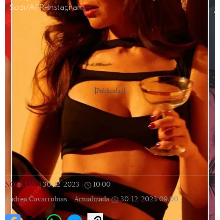
Sodi/AFP-Instagram.
[Publicidad]
NOTICIAS
|
30/12/2023
|
10:00
|
Andrea Covarrubias |
Actualizada
30/12/2023
09:00