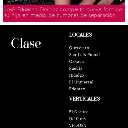
José Eduardo Derbez comparte nueva foto de
su hija en medio de rumores de separación
LOCALES
Querétaro
San Luis Potosí
Oaxaca
Puebla
Hidalgo
El Universal
Edomex
VERTICALES
El Gráfico
De10.mx
ViveUSA