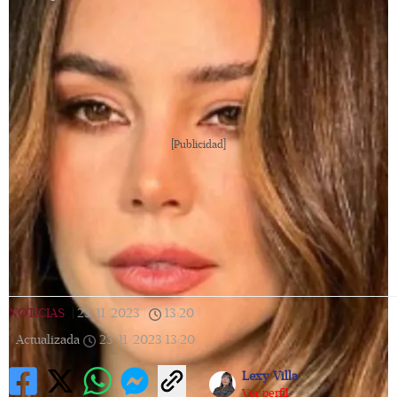
[Publicidad]
NOTICIAS
|
23/11/2023
|
13:20
|
Actualizada
23/11/2023
13:20
Lexy Villa
Ver perfil