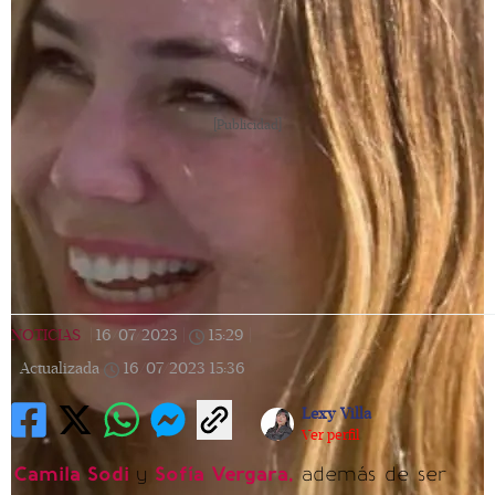
[Publicidad]
NOTICIAS
|
16/07/2023
|
15:29
|
Actualizada
16/07/2023
15:36
Lexy Villa
Ver perfil
Camila Sodi
y
Sofía Vergara,
además de ser