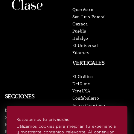
Querétaro
San Luis Potosí
Oaxaca
Puebla
Hidalgo
El Universal
Edomex
VERTICALES
El Gráfico
De10.mx
ViveUSA
SECCIONES
Confabulario
Aviso Oportuno
Inicio
Obituarios
Noticias
Respetamos tu privacidad
Consultas
Eventos
Utilizamos cookies para mejorar tu experiencia
Realeza
y mostrarte contenido relevante. Al continuar