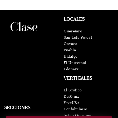
LOCALES
Querétaro
San Luis Potosí
Oaxaca
Puebla
Hidalgo
El Universal
Edomex
VERTICALES
El Gráfico
De10.mx
ViveUSA
SECCIONES
Confabulario
Aviso Oportuno