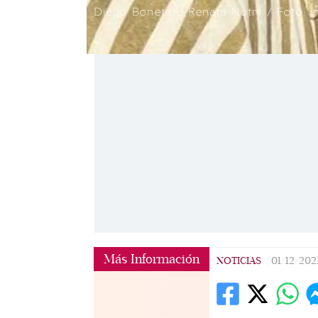
Diego Boneta y Renata Notni / Foto: 
Más Información
NOTICIAS
|
01/12/202