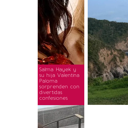
Salma Hayek y
su hija Valentina
Paloma
sorprenden con
divertidas
confesiones