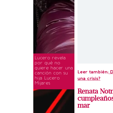
Lucero revela
por qué no
quiere hacer una
Leer también:
D
canción con su
hija Lucero
una crisis?
Mijares
Renata Notn
cumpleaños
mar