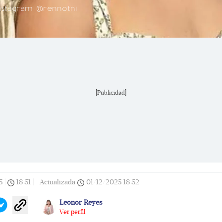
Instagram @rennotni
[Publicidad]
5
|
18:51
|
Actualizada
01/12/2025
18:52
Leonor Reyes
Ver perfil