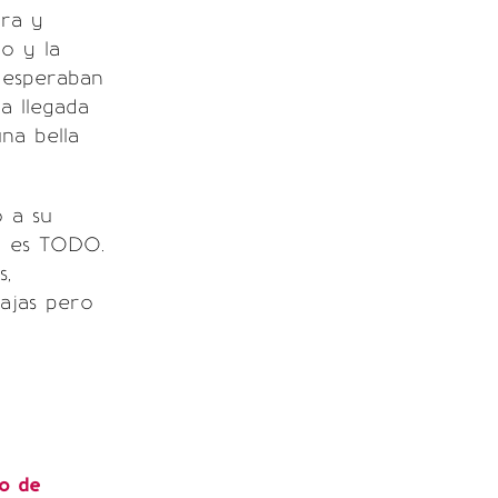
ura y
o y la
a esperaban
a llegada
na bella
o a su
lo es TODO.
s,
bajas pero
o de