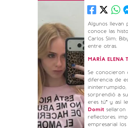
Algunos llevan 
conoce las his
Carlos Slim; Bi
entre otras.
MARÍA ELENA 
Se conocieron d
diferencia de e
ininterrumpido,
sorprendió a s
eres tú” y así 
Domit
sellaron
reflectores; im
empresarial los