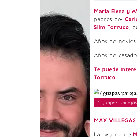
María Elena y
el
padres de:
Carl
Slim Torruco
, 
Años de
novios
Años de casados
Te puede intere
Torruco
7 guapas pareja
MAX VILLEGAS
La historia de
M