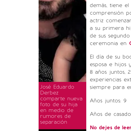
demás, tiene e
comprensión po
actriz comenzar
a su primera hi
de sus segundo
ceremonia en
El día de su bo
esposa e hijos 
8 años juntos, 
experiencias ex
José Eduardo
siempre para en
Derbez
comparte nueva
Años juntos
: 9
foto de su hija
en medio de
Años de casados
rumores de
separación
No dejes de lee