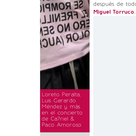
después de todo
Miguel Torruco
Loreto Peralta,
Luis Gerardo
Méndez y más
en el concierto
de Ca7riel &
Paco Amoroso