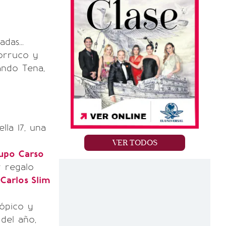
das...
orruco y
ando Tena,
lla 17, una
VER TODOS
rupo Carso
r regalo
Carlos Slim
rópico y
del año,