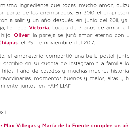
l mismo ingrediente que todas, mucho amor, dulz
r parte de los enamorados. En 2010 el empresari
on a salir y un año después, en junio del 2011, y
ja, llamada
Victoria
. Luego de 7 años de amor y l
 hijo,
Oliver
, la pareja se juró amor eterno con u
Chiapas
, el 25 de noviembre del 2017.
da, el empresario compartió una bella postal junt
y escribió en su cuenta de Instagram “La familia 
2 hijos, 1 año de casados y muchas muchas historia
traordinarias, momentos buenos y malos, altas y 
frente juntos, en FAMILIA!”.
: 1
r:
Max Villegas y María de la Fuente cumplen un añ