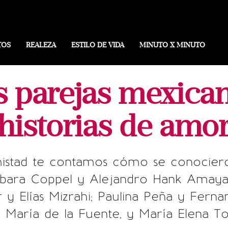
TOS
REALEZA
ESTILO DE VIDA
MINUTO X MINUTO
s parejas mexican
historias de amo
mistad te contamos cómo se conocieron
rbara Coppel y Alejandro Hank Amaya
er y Elías Mizrahi; Paulina Peña y Fer
y María de la Fuente, y María Elena T