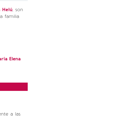
m Helú
, son
a familia
ría Elena
nte a las