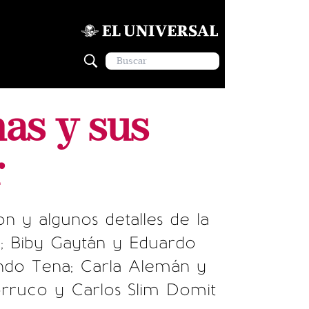
as y sus
r
 y algunos detalles de la
; Biby Gaytán y Eduardo
nando Tena; Carla Alemán y
orruco y Carlos Slim Domit