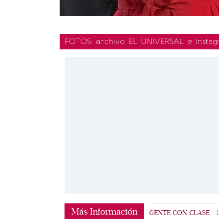
FOTOS: archivo EL UNIVERSAL e Insta
Más Información
GENTE CON CLASE
|