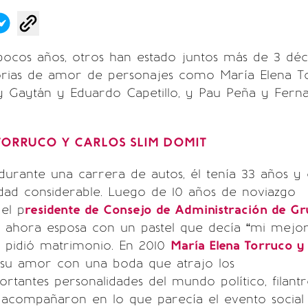
pocos años, otros han estado juntos más de 3 déca
torias de amor de personajes como María Elena T
by Gaytán y Eduardo Capetillo, y Pau Peña y Fern
TORRUCO Y CARLOS SLIM DOMIT
urante una carrera de autos, él tenía 33 años y e
dad considerable. Luego de 10 años de noviazgo
 el p
residente de Consejo de Administración de G
u ahora esposa con un pastel que decía “mi mejo
le pidió matrimonio. En 2010
María Elena Torruco y 
 su amor con una boda que atrajo los
portantes personalidades del mundo político, filant
 acompañaron en lo que parecía el evento social 