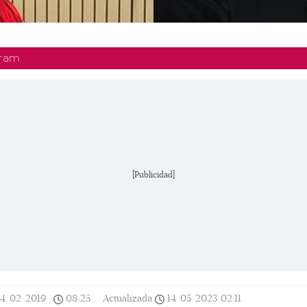
gram
[Publicidad]
14/02/2019
|
08:25
|
Actualizada
14/05/2023
02:11