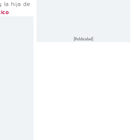
 la hija de
xico
.
[Publicidad]