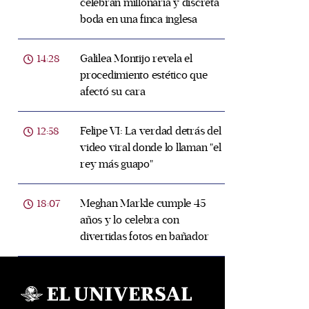
celebran millonaria y discreta
boda en una finca inglesa
Galilea Montijo revela el
14:28
procedimiento estético que
afectó su cara
Felipe VI: La verdad detrás del
12:58
video viral donde lo llaman "el
rey más guapo"
Meghan Markle cumple 45
18:07
años y lo celebra con
divertidas fotos en bañador