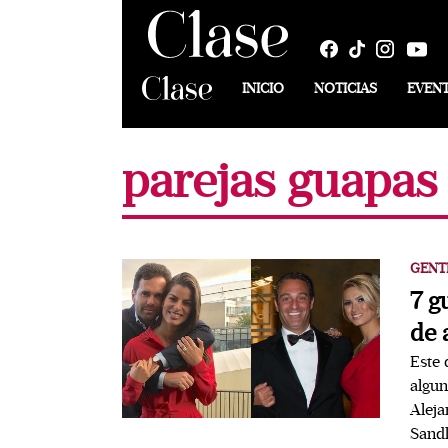
INICIO
NOTICIAS
EVEN
parejas guapas
GENT
7 g
de
Este 
algun
Aleja
Sandl