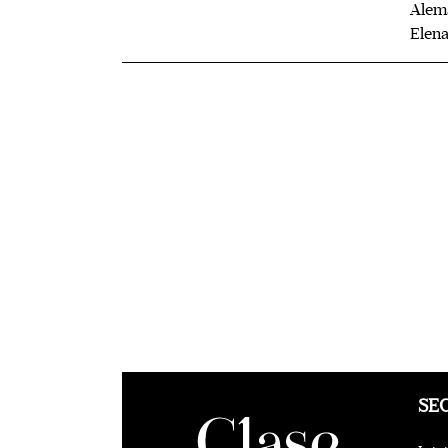
Alemá
Elena
SE