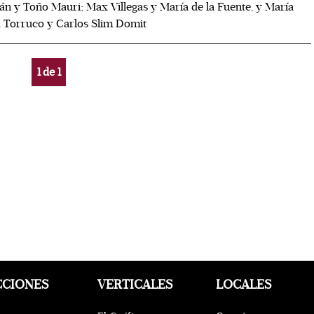
n y Toño Mauri; Max Villegas y María de la Fuente, y María
 Torruco y Carlos Slim Domit
1
de
1
CCIONES
VERTICALES
LOCALES