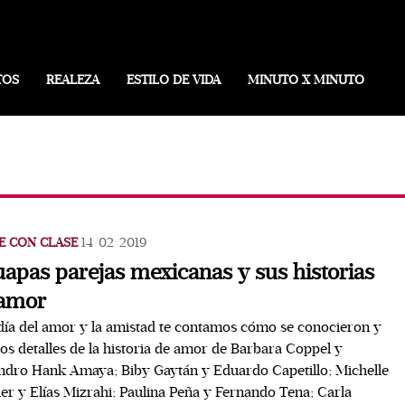
TOS
REALEZA
ESTILO DE VIDA
MINUTO X MINUTO
E CON CLASE
14/02/2019
uapas parejas mexicanas y sus historias
 amor
día del amor y la amistad te contamos cómo se conocieron y
os detalles de la historia de amor de Barbara Coppel y
ndro Hank Amaya; Biby Gaytán y Eduardo Capetillo; Michelle
er y Elías Mizrahi; Paulina Peña y Fernando Tena; Carla