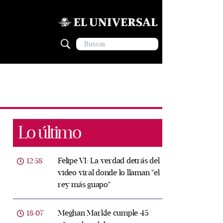
Lo último
Felipe VI: La verdad detrás del
12:58
video viral donde lo llaman "el
rey más guapo"
Meghan Markle cumple 45
18:07