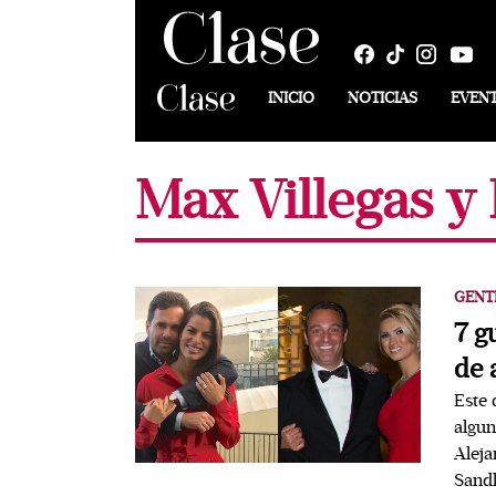
INICIO
NOTICIAS
EVEN
Max Villegas y 
GENT
7 g
de
Este 
algun
Aleja
Sandl