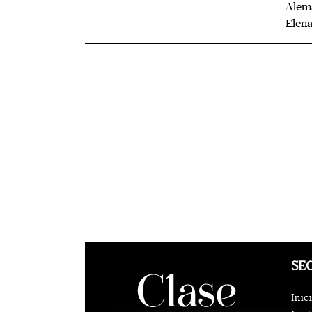
Alemá
Elena
SE
Inic