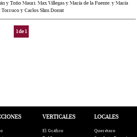
n y Toño Mauri; Max Villegas y María de la Fuente, y María
 Torruco y Carlos Slim Domit
1
de
1
CCIONES
VERTICALES
LOCALES
io
El Gráfico
Querétaro