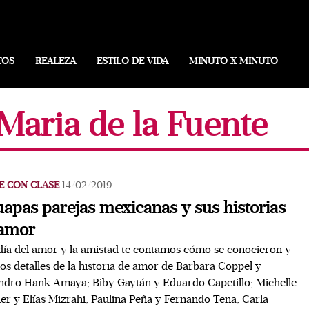
TOS
REALEZA
ESTILO DE VIDA
MINUTO X MINUTO
Maria de la Fuente
E CON CLASE
14/02/2019
uapas parejas mexicanas y sus historias
 amor
día del amor y la amistad te contamos cómo se conocieron y
os detalles de la historia de amor de Barbara Coppel y
ndro Hank Amaya; Biby Gaytán y Eduardo Capetillo; Michelle
er y Elías Mizrahi; Paulina Peña y Fernando Tena; Carla