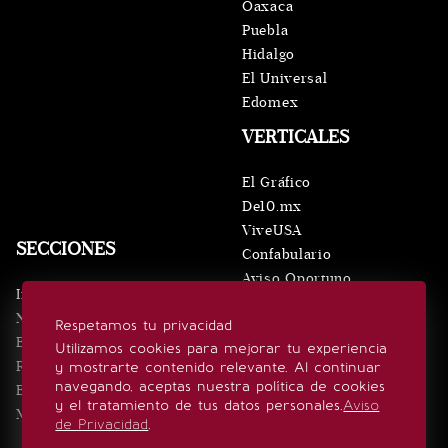
Oaxaca
Puebla
Hidalgo
El Universal
Edomex
VERTICALES
El Gráfico
De10.mx
ViveUSA
SECCIONES
Confabulario
Aviso Oportuno
Inicio
Obituarios
Noticias
Respetamos tu privacidad
Consultas
Eventos
Utilizamos cookies para mejorar tu experiencia
Realeza
y mostrarte contenido relevante. Al continuar
SÍGUENOS
navegando, aceptas nuestra política de cookies
Estilo de vida
y el tratamiento de tus datos personales.
Aviso
Minuto x Minuto
de Privacidad
.