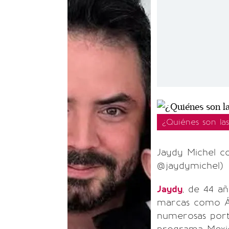
¿Quiénes son la
Jaydy Michel co
@jaydymichel)
Jaydy
, de 44 a
marcas como Ág
numerosas porta