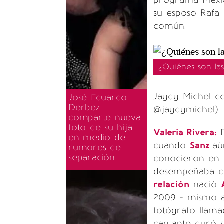
programa Mexic
su esposo Raf
común.
¿Quiénes son la
Jaydy Michel co
José Eduardo
Derbez
@jaydymichel)
comparte nueva
foto de su hija
Valeria Rivera:
E
en medio de
cuando
Sanz
aú
rumores de
separación
conocieron en
desempeñaba c
relación
nació
2009 - mismo 
fotógrafo llama
cantante duró 