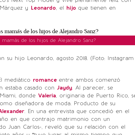
o's Next Top Model y vive plenamente feliz con
a Márquez y
Leonardo
, el
hijo
que tienen en
s mamás de los hijos de Alejandro Sanz?
n su hijo Leonardo, agosto 2018. (Foto: Instagram
l mediático
romance
entre ambos comenzó
n estaba casado con
Jaydy
. Al parecer, se
 Miami, donde
Valeria
, originaria de Puerto Rico, s
omo diseñadora de moda. Producto de su
Alexander
. En una entrevista que concedió en el
año en que contrajo matrimonio con un
do Juan Carlos-, reveló que su relación con el
siete años y “tuvo lugar al mismo tiempo que