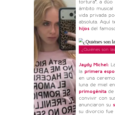
tortura”, a dúo
ámbito musical
vida privada po
absoluta. Aquí 
hijos
del famoso
¿Quiénes son la
Jaydy Michel:
La
la
primera esp
en una ceremon
luna de miel en
primogénita
de
convivir con su
anunciaron su
su divorcio fu