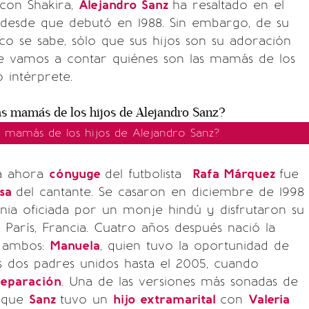
 con Shakira,
Alejandro Sanz
ha resaltado en el
 desde que debutó en 1988. Sin embargo, de su
co se sabe, sólo que sus hijos son su adoración
te vamos a contar quiénes son las mamás de los
 intérprete.
s mamás de los hijos de Alejandro Sanz?
 ahora
cónyuge
del futbolista
Rafa Márquez
fue
osa
del cantante. Se casaron en diciembre de 1998
ia oficiada por un monje hindú y disfrutaron su
 París, Francia. Cuatro años después nació la
 ambos:
Manuela
, quien tuvo la oportunidad de
s dos padres unidos hasta el 2005, cuando
separación
. Una de las versiones más sonadas de
e que
Sanz
tuvo un
hijo extramarital
con
Valeria