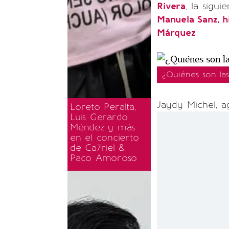
Rivera
, la sigui
Manuela Sanz, h
Márquez
¿Quiénes son la
Jaydy Michel, a
Loreto Peralta,
Luis Gerardo
Méndez y más
en el concierto
de Ca7riel &
Paco Amoroso