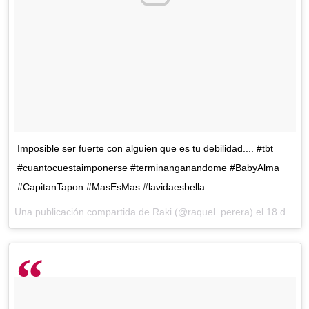
Imposible ser fuerte con alguien que es tu debilidad.... #tbt
#cuantocuestaimponerse #terminanganandome #BabyAlma
#CapitanTapon #MasEsMas #lavidaesbella
Una publicación compartida de Raki (@raquel_perera) el
18 de May de 2017 a la(s) 12:24 PDT