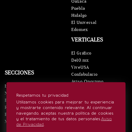
Oaxaca
Puebla
Hidalgo
El Universal
Edomex
VERTICALES
El Gráfico
De10.mx
ViveUSA
SECCIONES
Confabulario
Aviso Oportuno
Inicio
Obituarios
Noticias
Respetamos tu privacidad
Consultas
Eventos
Utilizamos cookies para mejorar tu experiencia
Realeza
y mostrarte contenido relevante. Al continuar
SÍGUENOS
navegando, aceptas nuestra política de cookies
Estilo de vida
y el tratamiento de tus datos personales.
Aviso
Minuto x Minuto
de Privacidad
.