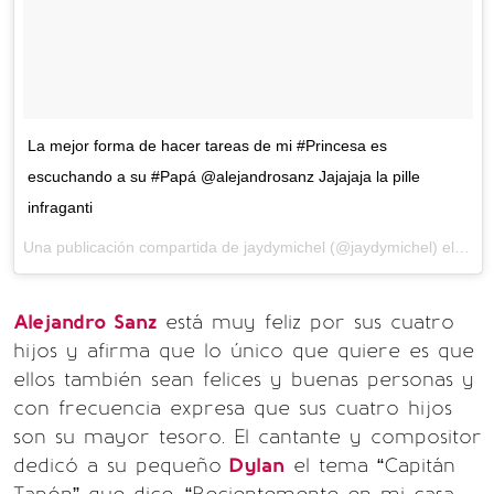
La mejor forma de hacer tareas de mi #Princesa es
escuchando a su #Papá @alejandrosanz Jajajaja la pille
infraganti
Una publicación compartida de jaydymichel (@jaydymichel) el
5 de
Alejandro Sanz
está muy feliz por sus cuatro
hijos y afirma que lo único que quiere es que
ellos también sean felices y buenas personas y
con frecuencia expresa que sus cuatro hijos
son su mayor tesoro. El cantante y compositor
dedicó a su pequeño
Dylan
el tema “Capitán