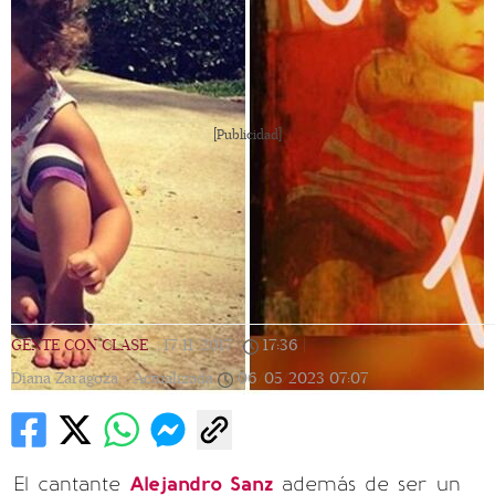
[Publicidad]
GENTE CON CLASE
|
17/11/2017
|
17:36
|
Diana Zaragoza |
Actualizada
06/05/2023
07:07
El cantante
Alejandro Sanz
además de ser un