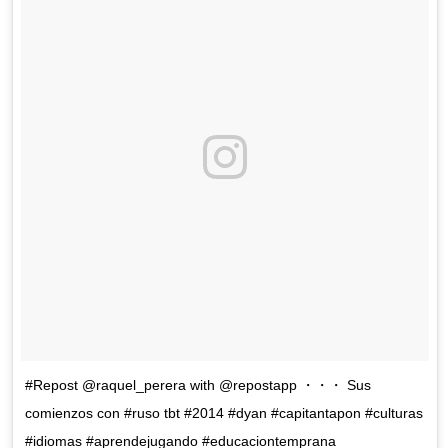
#Repost @raquel_perera with @repostapp ・・・ Sus
comienzos con #ruso tbt #2014 #dyan #capitantapon #culturas
#idiomas #aprendejugando #educaciontemprana