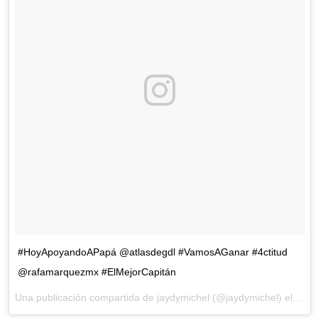
#HoyApoyandoAPapá @atlasdegdl #VamosAGanar #4ctitud
@rafamarquezmx #ElMejorCapitán
Una publicación compartida de jaydymichel (@jaydymichel) el
8 de