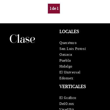
1
de
1
LOCALES
Querétaro
San Luis Potosí
Oaxaca
Puebla
Hidalgo
El Universal
Edomex
VERTICALES
El Gráfico
De10.mx
ViveUSA