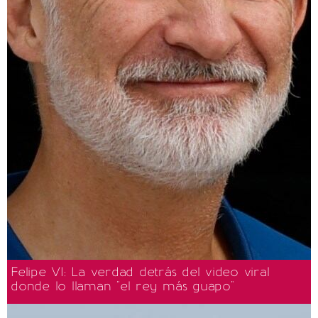
Felipe VI: La verdad detrás del video viral
donde lo llaman "el rey más guapo"