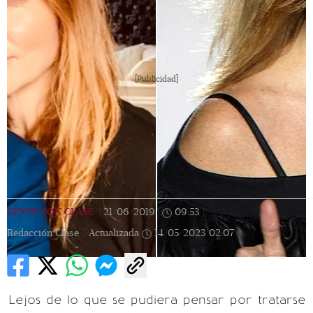
[Publicidad]
GENTE CON CLASE
|
21/06/2019
|
09:53
|
Redacción Clase |
Actualizada
14/05/2023
02:07
Lejos de lo que se pudiera pensar por tratarse