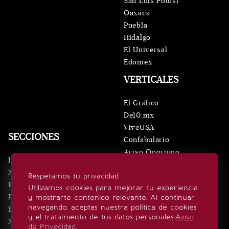
San Luis Potosí
Oaxaca
Puebla
Hidalgo
El Universal
Edomex
VERTICALES
El Gráfico
De10.mx
ViveUSA
SECCIONES
Confabulario
Aviso Oportuno
Inicio
Obituarios
Noticias
Respetamos tu privacidad
Consultas
Eventos
Utilizamos cookies para mejorar tu experiencia
Realeza
y mostrarte contenido relevante. Al continuar
SÍGUENOS
navegando, aceptas nuestra política de cookies
Estilo de vida
y el tratamiento de tus datos personales.
Aviso
Minuto x Minuto
de Privacidad
.