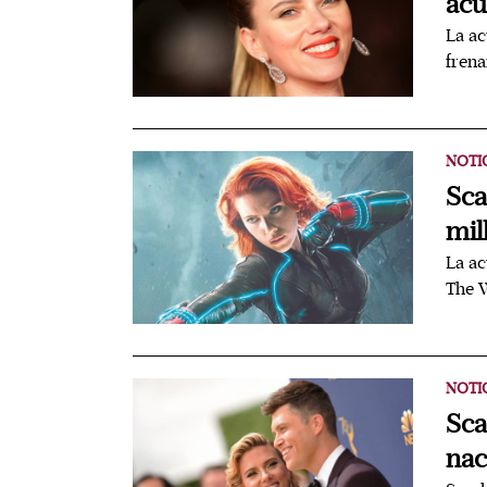
acu
La ac
frena
NOTI
Sca
mil
La ac
The 
NOTI
Sca
nac