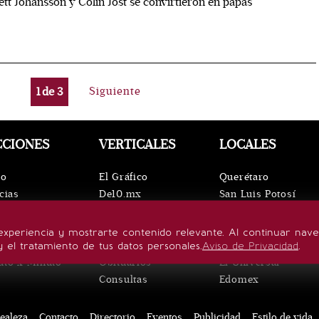
ett Johansson y Colin Jost se convirtieron en papás
1
de
3
Siguiente
CCIONES
VERTICALES
LOCALES
io
El Gráfico
Querétaro
cias
De10.mx
San Luis Potosí
ntos
ViveUSA
Oaxaca
leza
Confabulario
Puebla
experiencia y mostrarte contenido relevante. Al continuar nav
lo de vida
Aviso Oportuno
Hidalgo
y el tratamiento de tus datos personales.
Aviso de Privacidad
.
uto x Minuto
Obituarios
El Universal
Consultas
Edomex
ealeza
Contacto
Directorio
Eventos
Publicidad
Estilo de vida