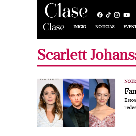
INICIO
NOTICIAS
EVEN
Scarlett Johan
NOTI
Fam
Estos
redes