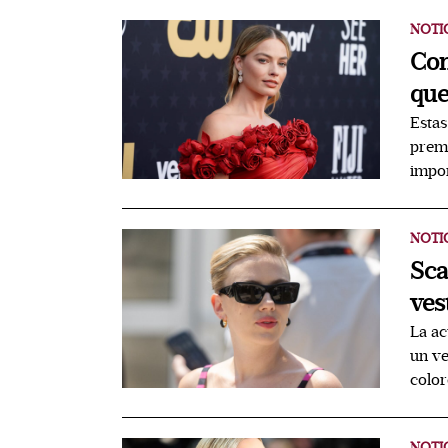
NOTI
Com
que
Estas
premi
impor
NOTI
Sca
ves
La ac
un ve
color
NOTI