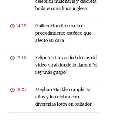
celebran millonaria y discreta
boda en una finca inglesa
Galilea Montijo revela el
14:28
procedimiento estético que
afectó su cara
Felipe VI: La verdad detrás del
12:58
video viral donde lo llaman "el
rey más guapo"
Meghan Markle cumple 45
18:07
años y lo celebra con
divertidas fotos en bañador