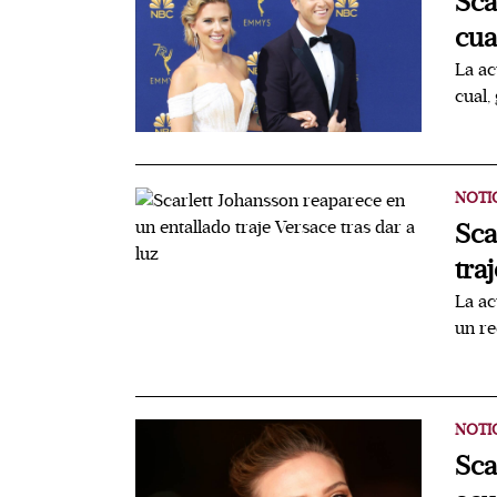
Sca
cua
La ac
cual,
NOTI
Sca
tra
La ac
un r
NOTI
Sca