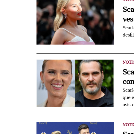
Sca
ves
Scarl
desfi
NOTI
Sca
con
Scarl
que e
asist
NOTI