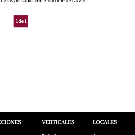
r de las personas con Síndrome de Down
1
de
1
CCIONES
VERTICALES
LOCALES