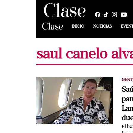
INICIO
NOTICIAS
EVEN
saul canelo al
GENT
Saú
pan
Lan
du
El bo