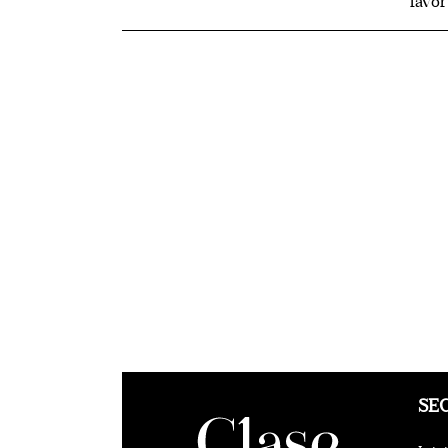
favo
SE