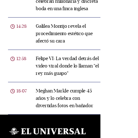
celebran millonaria y discreta
boda en una finca inglesa
Galilea Montijo revela el
14:28
procedimiento estético que
afectó su cara
Felipe VI: La verdad detrás del
12:58
video viral donde lo llaman "el
rey más guapo"
Meghan Markle cumple 45
18:07
años y lo celebra con
divertidas fotos en bañador