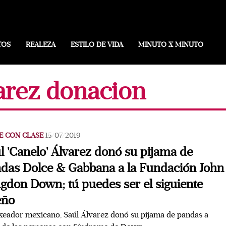
TOS
REALEZA
ESTILO DE VIDA
MINUTO X MINUTO
varez donacion
E CON CLASE
15/07/2019
l 'Canelo' Álvarez donó su pijama de
das Dolce & Gabbana a la Fundación John
gdon Down; tú puedes ser el siguiente
eño
xeador mexicano, Saúl Álvarez donó su pijama de pandas a