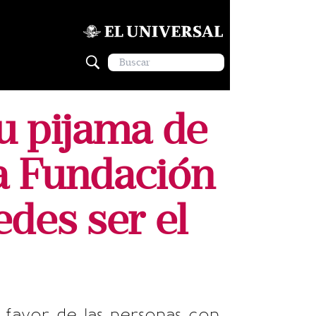
su pijama de
a Fundación
des ser el
 favor de las personas con