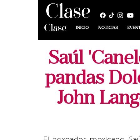
INICIO
NOTICIAS
EVEN
Saúl 'Canel
pandas Dol
John Lang
El boxeador mexicano, Saú