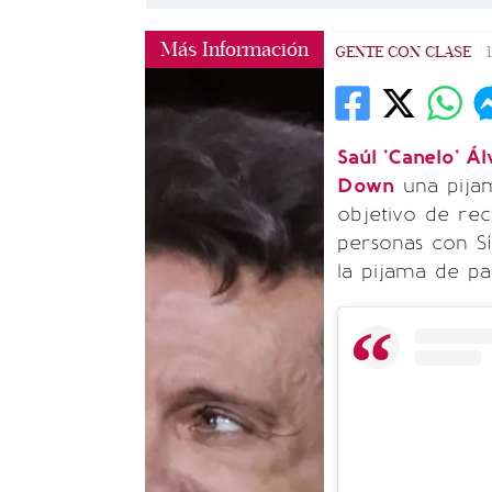
Más Información
GENTE CON CLASE
|
Saúl 'Canelo' Á
Down
una pijam
objetivo de re
personas con S
la pijama de pan