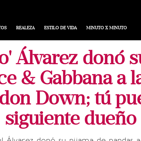
TOS
REALEZA
ESTILO DE VIDA
MINUTO X MINUTO
o' Álvarez donó 
ce & Gabbana a l
don Down; tú pue
siguiente dueño
l Álvarez donó su pijama de pandas a