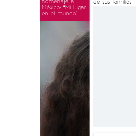
homenaje a
de sus familias.
México: “Mi lugar
en el mundo"