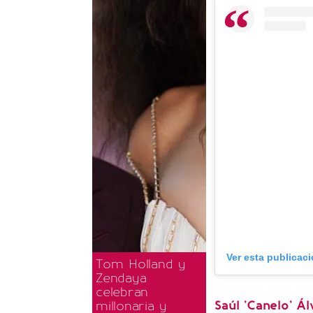
Ver esta publicac
Tom Holland y
Zendaya
celebran
Saúl 'Canelo' Á
millonaria y