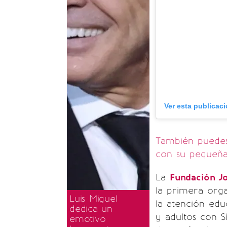
Ver esta publicac
También puedes 
con su pequeña
La
Fundación J
la primera org
Luis Miguel
la atención edu
dedica un
y adultos con 
emotivo