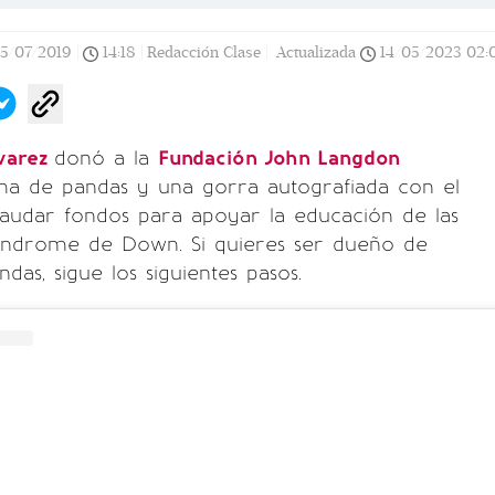
15/07/2019
|
14:18
|
Redacción Clase |
Actualizada
14/05/2023
02:
lvarez
donó a la
Fundación John Langdon
a de pandas y una gorra autografiada con el
caudar fondos para apoyar la educación de las
índrome de Down. Si quieres ser dueño de
das, sigue los siguientes pasos.