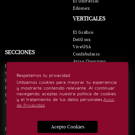
El Universal
Edomex
VERTICALES
El Gráfico
De10.mx
ViveUSA
SECCIONES
Confabulario
Aviso Oportuno
Inicio
Obituarios
Noticias
Respetamos tu privacidad
Consultas
Eventos
Utilizamos cookies para mejorar tu experiencia
Realeza
y mostrarte contenido relevante. Al continuar
SÍGUENOS
navegando, aceptas nuestra política de cookies
Estilo de vida
y el tratamiento de tus datos personales.
Aviso
Minuto x Minuto
de Privacidad
.
Acepto Cookies
Edición Impresa
Noticias
Quiénes somos
Realeza