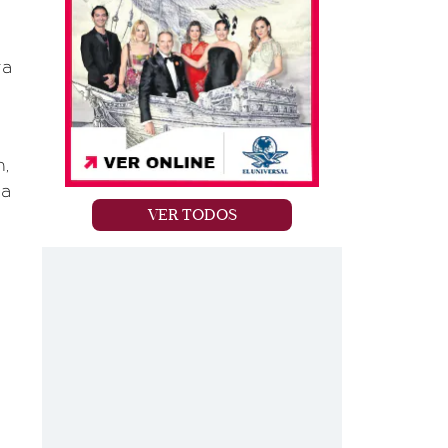
ra
,
la
VER TODOS