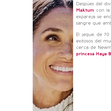
Despúes del di
Maktum
con l
expareja se enc
sangre que amb
El jeque, de 70
exitosos del mu
cerca de Newmar
princesa Haya B