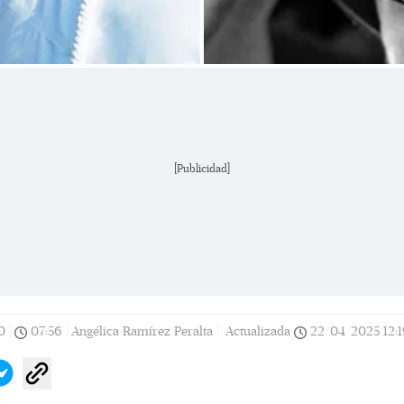
[Publicidad]
0
|
07:56
|
Angélica Ramírez Peralta |
Actualizada
22/04/2025
12: