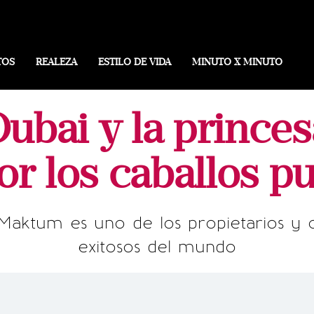
TOS
REALEZA
ESTILO DE VIDA
MINUTO X MINUTO
ubai y la prince
or los caballos p
aktum es uno de los propietarios y c
exitosos del mundo