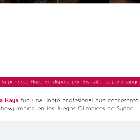
la princesa Haya en disputa por los caballos pura sangr
sa Haya
fue una jinete profesional que representó
 showjumping en los Juegos Olímpicos de Sydney