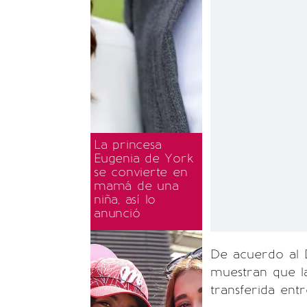
La princesa
Eugenia de York
se convierte en
mamá de una
niña, así lo
anunció
De acuerdo al D
muestran que la
transferida ent