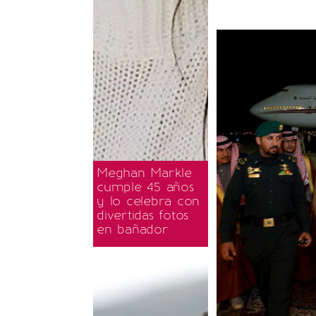
Meghan Markle
cumple 45 años
y lo celebra con
divertidas fotos
en bañador