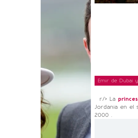
Emir de Dubai y 
r/> La
prince
Jordania en el
2000 .