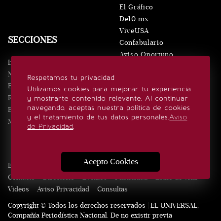
El Gráfico
De10.mx
ViveUSA
SECCIONES
Confabulario
Aviso Oportuno
Inicio
Obituarios
Noticias
Respetamos tu privacidad
Consultas
Eventos
Utilizamos cookies para mejorar tu experiencia
Realeza
y mostrarte contenido relevante. Al continuar
SÍGUENOS
navegando, aceptas nuestra política de cookies
Estilo de vida
y el tratamiento de tus datos personales.
Aviso
Minuto x Minuto
de Privacidad
.
Acepto Cookies
Edición Impresa
Noticias
Quiénes somos
Realeza
Contacto
Directorio
Eventos
Publicidad
Estilo de vida
Videos
Aviso Privacidad
Consultas
Copyright © Todos los derechos reservados | EL UNIVERSAL,
Compañía Periodística Nacional. De no existir previa